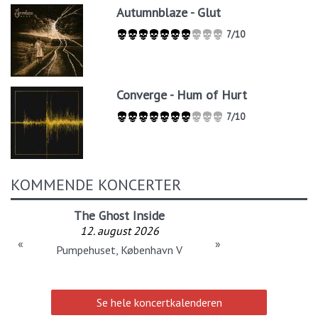
Autumnblaze - Glut
7/10
Converge - Hum of Hurt
7/10
KOMMENDE KONCERTER
The Ghost Inside
12. august 2026
«
»
Pumpehuset, København V
Se hele koncertkalenderen