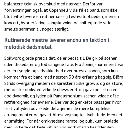
balancere teknisk overskud med nærvær. Derfor var
forventningen også, at Copenhell ville få et band, som ikke
blot ville levere en rutinemæssig festivaloptræden, men en
koncert, hvor erfaring, sangskrivning og spilleglæde ville
smelte sammen til noget særligt.
Rutinerede mestre leverer endnu en lektion i
melodisk dødsmetal
Soilwork gjorde præcis det, de er bedst til. De gik på scenen
uden dikkedarer og lod sangene tale. Fra åbningsnummeret var
der en tyngde og selvsikkerhed over præstationen, som kun
kommer fra et band med næsten 30 års erfaring bag sig. Björn
Strids overgang mellem de karakteristiske growls og de store,
melodiske omkvæd virkede ubesværet og gav koncerten en
god dynamik, og lyden på Pandæmonium-scenen ydede ofte
retfærdighed for evnerne. Der var dog enkelte passager, hvor
festivallyden udviskede detaljerne i de mere komplekse
arrangementer og gav et blæsevejrsagtigt lydbillede. Men det
er småting. For når omkvædene ramte, og publikum brølede
med, virkede det tydeligt, at Soilwork stadig besidder den