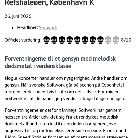
Refshaleøen, København K
26. juni 2026
Headliner:
Soilwork
Officiel vurdering:
8/10
Forventningerne til et gensyn med melodisk
dødsmetal i verdensklasse
Nogle koncerter handler om nysgerrighed. Andre handler om
gensyn. Når svenske Soilwork går på scenen på Copenhell i
morgen, er der uden tvivl tale om det sidste. For mig er
Soilwork et af de bands, jeg vender tilbage til igen og igen.
Forventningerne er derfor tårnhøje. Soilwork har gennem
næsten tre årtier udviklet sig fra et rendyrket melodisk
dødsmetalband til en institution inden for genren, hvor
aggressivitet og melodi eksisterer side om side. Frontmand
Björn 'Speed' Strid er fortsat en af metalscenens stærkeste