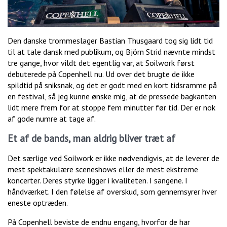
Den danske trommeslager Bastian Thusgaard tog sig lidt tid
til at tale dansk med publikum, og Björn Strid nævnte mindst
tre gange, hvor vildt det egentlig var, at Soilwork først
debuterede på Copenhell nu. Ud over det brugte de ikke
spildtid på sniksnak, og det er godt med en kort tidsramme på
en festival, så jeg kunne ønske mig, at de pressede bagkanten
lidt mere frem for at stoppe fem minutter før tid. Der er nok
af gode numre at tage af.
Et af de bands, man aldrig bliver træt af
Det særlige ved Soilwork er ikke nødvendigvis, at de leverer de
mest spektakulære sceneshows eller de mest ekstreme
koncerter. Deres styrke ligger i kvaliteten. I sangene. I
håndværket. I den følelse af overskud, som gennemsyrer hver
eneste optræden.
På Copenhell beviste de endnu engang, hvorfor de har