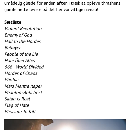
umådelig glæde for anden aften i træk at opleve thrashens
gamle helte levere på det her vanvittige niveau!
Sætliste
Violent Revolution
Enemy of God
Hail to the Hordes
Betrayer
People of the Lie
Hate Über Alles
666 - World Divided
Hordes of Chaos
Phobia
Mars Mantra (tape)
Phantom Antichrist
Satan Is Real
Flag of Hate
Pleasure To Kill