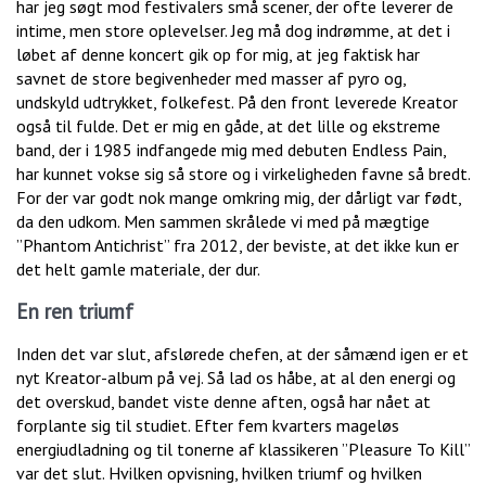
har jeg søgt mod festivalers små scener, der ofte leverer de
intime, men store oplevelser. Jeg må dog indrømme, at det i
løbet af denne koncert gik op for mig, at jeg faktisk har
savnet de store begivenheder med masser af pyro og,
undskyld udtrykket, folkefest. På den front leverede Kreator
også til fulde. Det er mig en gåde, at det lille og ekstreme
band, der i 1985 indfangede mig med debuten Endless Pain,
har kunnet vokse sig så store og i virkeligheden favne så bredt.
For der var godt nok mange omkring mig, der dårligt var født,
da den udkom. Men sammen skrålede vi med på mægtige
”Phantom Antichrist” fra 2012, der beviste, at det ikke kun er
det helt gamle materiale, der dur.
En ren triumf
Inden det var slut, afslørede chefen, at der såmænd igen er et
nyt Kreator-album på vej. Så lad os håbe, at al den energi og
det overskud, bandet viste denne aften, også har nået at
forplante sig til studiet. Efter fem kvarters mageløs
energiudladning og til tonerne af klassikeren ”Pleasure To Kill”
var det slut. Hvilken opvisning, hvilken triumf og hvilken