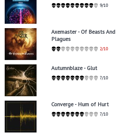
9/10
Axemaster - Of Beasts And
Plagues
2/10
Autumnblaze - Glut
7/10
Converge - Hum of Hurt
7/10