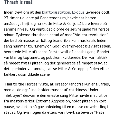
Thrash is real!
Ingen tvivl om at den
kraftpræstation, Exodus
leverede godt
23 timer tidligere på Pandæmonium, havde sat barren
umådeligt højt, og nu skulle Mille & Co. jo så bare levere på
samme niveau. Og vupti, det gjorde de selvfølgelig fra første
minut. Tyskerne thrashede derud af med ”Violent revolution”,
der bød på masser af bål og brand, ikke kun musikalsk. Inden
sang nummer to, "Enemy of God”, overhovedet blev sat i søen,
beordrede Mille aftenens første wall of death i gang. Bandet
var klar og toptunet, og publikum kvitterede. Der var faktisk
så meget fræs i pitten, og det genererede så meget støv, at
det i perioder var umuligt at se Mille & Co. oppe på den ellers
lækkert udsmykkede scene.
"Hail to the Hordes" viste, at Kreator langtfra kun er til fræs,
men at de også indeholder masser af catchiness. Under
”Betrayer”, desværre den eneste sang Mille havde med til os
fra mesterværket Extreme Aggression, holdt pitten en kort
pause, hvilket jo så gav anledning til en masse crowdsurfing i
stedet. Og hvis nogen da ellers var i tvivl, så beviste ”Hate