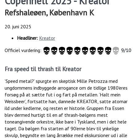
Copenhell 2025 - Kreator
Refshaleøen, København K
20. juni 2025
Headliner:
Kreator
Officiel vurdering:
9/10
Fra speed til thrash til Kreator
’Speed metal?’ spurgte en skeptisk Mille Petrozza med
ungdommens indbyggede arrogance om de tidlige 1980’eres
forsøg på at sætte fut i og fart på metallen. ’Halt mein
Weissbeer’, fortsatte han, dannede KREATOR, satte atomar
ild under kedlerne, og resten er historie. Gruppen fra Essen
blev dermed hurtigt til en af thrash-bølgens mest
toneangivende orkestre, ikke bare i Tyskland, men i det hele
taget. Da bølgen fra starten af 90’erne blev til ynkelige
skvulp, begyndte en lang årrække med ekskursioner ud i alle