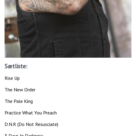
Sætliste:
Rise Up
The New Order
The Pale King
Practice What You Preach
D.N.R (Do Not Resusciate)
3 Days In Darkness