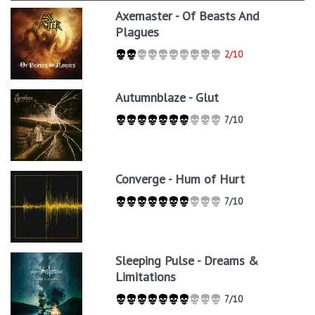
Axemaster - Of Beasts And
Plagues
2/10
Autumnblaze - Glut
7/10
Converge - Hum of Hurt
7/10
Sleeping Pulse - Dreams &
Limitations
7/10