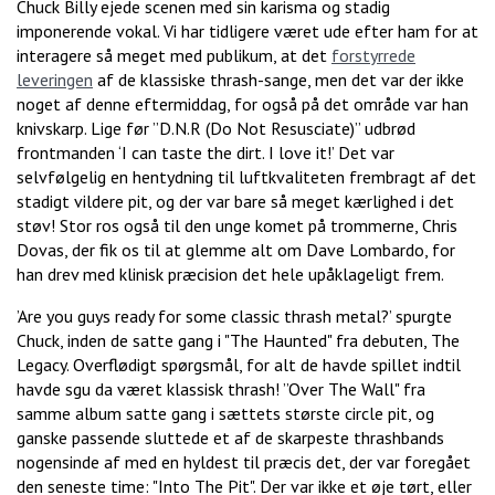
Chuck Billy ejede scenen med sin karisma og stadig
imponerende vokal. Vi har tidligere været ude efter ham for at
interagere så meget med publikum, at det
forstyrrede
leveringen
af de klassiske thrash-sange, men det var der ikke
noget af denne eftermiddag, for også på det område var han
knivskarp. Lige før ”D.N.R (Do Not Resusciate)” udbrød
frontmanden ‘I can taste the dirt. I love it!’ Det var
selvfølgelig en hentydning til luftkvaliteten frembragt af det
stadigt vildere pit, og der var bare så meget kærlighed i det
støv! Stor ros også til den unge komet på trommerne, Chris
Dovas, der fik os til at glemme alt om Dave Lombardo, for
han drev med klinisk præcision det hele upåklageligt frem.
’Are you guys ready for some classic thrash metal?’ spurgte
Chuck, inden de satte gang i "The Haunted" fra debuten, The
Legacy. Overflødigt spørgsmål, for alt de havde spillet indtil
havde sgu da været klassisk thrash! ”Over The Wall" fra
samme album satte gang i sættets største circle pit, og
ganske passende sluttede et af de skarpeste thrashbands
nogensinde af med en hyldest til præcis det, der var foregået
den seneste time: "Into The Pit". Der var ikke et øje tørt, eller