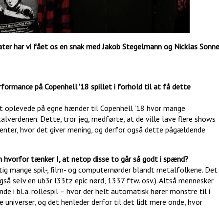
ter har vi fået os en snak med Jakob Stegelmann og Nicklas Sonn
formance på Copenhell '18 spillet i forhold til at få dette
det oplevede på egne hænder til Copenhell '18 hvor mange
etalverdenen. Dette, tror jeg, medførte, at de ville lave flere shows
nter, hvor det giver mening, og derfor også dette pågældende
n hvorfor tænker I, at netop disse to går så godt i spænd?
igtig mange spil-, film- og computernørder blandt metalfolkene. Det
også selv en ub3r l33tz epic nørd, 1337 ftw. osv.). Altså mennesker
nde i bl.a. rollespil – hvor der helt automatisk hører monstre til i
 universer, og det henleder derfor til det lidt mere onde, hvor