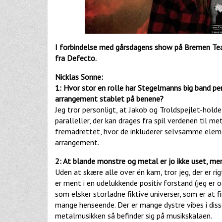
I forbindelse med gårsdagens show på Bremen Tea
fra Defecto.
Nicklas Sonne:
1: Hvor stor en rolle har Stegelmanns big band per
arrangement stablet på benene?
Jeg tror personligt, at Jakob og Troldspejlet-hol
paralleller, der kan drages fra spil verdenen til m
fremadrettet, hvor de inkluderer selvsamme eleme
arrangement.
2: At blande monstre og metal er jo ikke uset, me
Uden at skære alle over én kam, tror jeg, der er r
er ment i en udelukkende positiv forstand (jeg er 
som elsker storladne fiktive universer, som er at fi
mange henseende. Der er mange dystre vibes i disse
metalmusikken så befinder sig på musikskalaen.