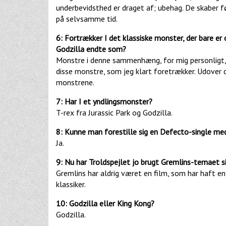
underbevidsthed er draget af; ubehag. De skaber fø
på selvsamme tid.
6: Fortrækker I det klassiske monster, der bare er
Godzilla endte som?
Monstre i denne sammenhæng, for mig personligt, 
disse monstre, som jeg klart foretrækker. Udover 
monstrene.
7: Har I et yndlingsmonster?
T-rex fra Jurassic Park og Godzilla.
8: Kunne man forestille sig en Defecto-single 
Ja.
9: Nu har Troldspejlet jo brugt Gremlins-temaet sid
Gremlins har aldrig været en film, som har haft en 
klassiker.
10: Godzilla eller King Kong?
Godzilla.