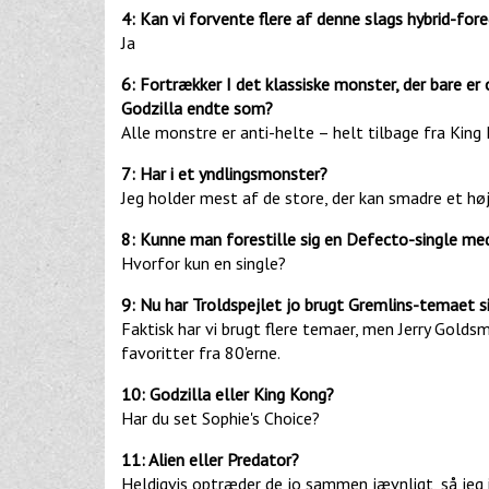
4: Kan vi forvente flere af denne slags hybrid-for
Ja
6: Fortrækker I det klassiske monster, der bare er
Godzilla endte som?
Alle monstre er anti-helte – helt tilbage fra King 
7: Har i et yndlingsmonster?
Jeg holder mest af de store, der kan smadre et hø
8: Kunne man forestille sig en Defecto-single 
Hvorfor kun en single?
9: Nu har Troldspejlet jo brugt Gremlins-temaet sid
Faktisk har vi brugt flere temaer, men Jerry Golds
favoritter fra 80'erne.
10: Godzilla eller King Kong?
Har du set Sophie's Choice?
11: Alien eller Predator?
Heldigvis optræder de jo sammen jævnligt, så jeg