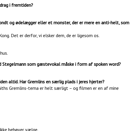
edrag i fremtiden?
 ondt og ødelægger eller et monster, der er mere en anti-helt, som
Kong. Det er derfor, vi elsker dem, de er ligesom os.
jhus.
med Stegelmann som gæstevokal måske i form af spoken word?
en altid. Har Gremlins en særlig plads i jeres hjerter?
miths Gremlins-tema er helt særligt – og filmen er en af mine
 ikke behøver vælge.