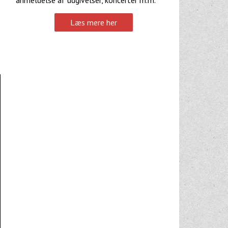
anmeldelse af udgivelser, koncerter m.m.
Læs mere her