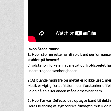
Jakob Stegelmann:
1: Hvor stor en rolle har din big band performance
stablet på benene?
Vi vidste jo i forvejen, at metal og Troldspejlet h
understregede samhørigheden!
2: At blande monstre og metal er jo ikke uset, me
Musik er vigtig for al fiktion - den forstærker ef
ud og på en eller anden måde omfavner dem....
3: Hvorfor var Defecto det oplagte band til dett
Deres blanding af symfoniske filmagtig musik og me