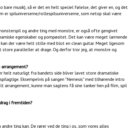
 bare musik), så er det en helt speciel følelse, det giver en, og det
som er spiluniverserne/rollespilsuniverserne, som netop skal være
monsterspil og andre ting med monstre, er også ofte gengivet
dynamiske egenskaber og pompøsitet. Det kan være meget larmende
kan der være helt stille med blot en clean guitar. Meget ligesom
t store paralleller at drage. Og derfor tror jeg, at monstre og
e arrangement?
r helt naturligt fra bandets side bliver lavet store dramatiske
/spilagtige. Eksempelvis på sangen "Nemesis" med tilhørende intro
lt arrangement, kunne man sagtens få sine tanker hen på film, spil
edrag i fremtiden?
 andre ting kan. De rører ved de ting i os, som vores alles