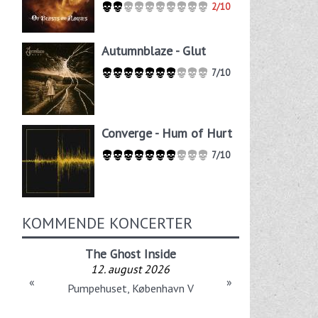
2/10
Autumnblaze - Glut
7/10
Converge - Hum of Hurt
7/10
KOMMENDE KONCERTER
The Ghost Inside
12. august 2026
«
»
Pumpehuset, København V