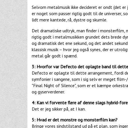
Selvom metalmusik ikke decideret er ondt (det er jo
er noget som passer rigtig godt til de universer, 
lidt mere kantede, rå, dystre og skumle.
Det dramatiske udtryk, man finder i monsterfilm, 
rigtig godt i metalmusikken grundet dets brede 
og dramatisk det ene sekund, og det andet sekund 
klassisk musik – hvor jeg også synes, der er utrolig
metal går godt i spænd.
3: Hvorfor var Defecto det oplagte band til dett
Defecto er oplagte til dette arrangement, fordi de
symfonier i sangene, som i sig selv er meget film-
"Final Night of Silence", som er et kæmpe orkestra
og gyserverdener.
4: Kan vi forvente flere af denne slags hybrid-for
Det er jeg sikker på, at I kan.
5: Hvad er det monstre og monsterfilm kan?
Bringe vores sindstilstand ud på et plan, som ingen