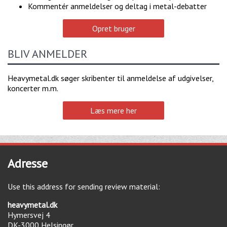
Kommentér anmeldelser og deltag i metal-debatter
Opret bruger
BLIV ANMELDER
Heavymetal.dk søger skribenter til anmeldelse af udgivelser,
koncerter m.m.
Læs mere her
Adresse
Use this address for sending review material:
heavymetal.dk
Hymersvej 4
DK-3000
Helsingør