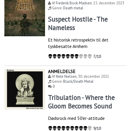
Af
Frederik Bock-Madsen
,
15. december 2023
Genre:
Death metal
Suspect Hostile - The
Nameless
Et historisk retrospektiv til det
tyskbesatte Arnhem
7/10
ANMELDELSE
Af
Nete Nielsen
,
30. december 2021
Genre:
Black/Death Metal
0
Tribulation - Where the
Gloom Becomes Sound
Dødsrock med 50'er-attitude
9/10