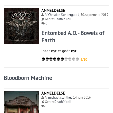
ANMELDELSE
Af
Christian Søndergaard
,
30. september 2019
Genre:
Death´n`roll
0
Entombed A.D. - Bowels of
Earth
Intet nyt er godt nyt
6/10
Bloodborn Machine
ANMELDELSE
Af
michael stahlhut
,
14. juni 2016
Genre:
Death´n`roll
0