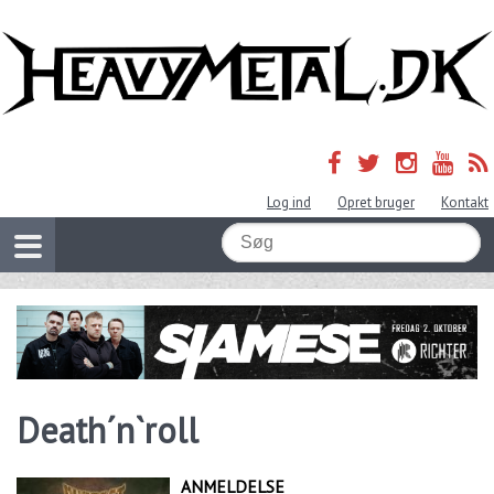
Log ind
Opret bruger
Kontakt
Death´n`roll
ANMELDELSE