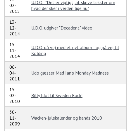
U.D.O.: "Det er vigtigt, at skrive tekster om
02-
hvad der sker i verden lige nu"
2015
13-
12-
U.D.O. udgiver "Decadent" video
2014
15-
U.D.O. på vej med et nyt album - og på vej til
11-
Kolding
2014
06-
04-
Udo gæster Mad Ian's Monday Madness
2011
15-
02-
Billy Idol til Sweden Rock!
2010
30-
11-
Wacken-julekalender og bands 2010
2009