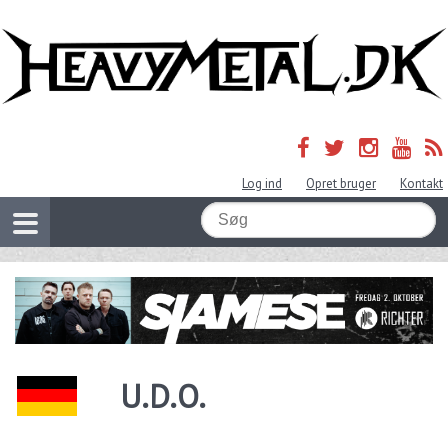
Log ind
Opret bruger
Kontakt
U.D.O.