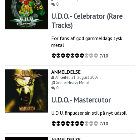
0
U.D.O. - Celebrator (Rare
Tracks)
For fans af god gammeldags tysk
metal
7/10
ANMELDELSE
Af
Keitel
,
21. august 2007
Genre:
Heavy Metal
0
U.D.O. - Mastercutor
U.D.U. finpudser sin stil på nyt udspil.
7/10
ANMELDELSE