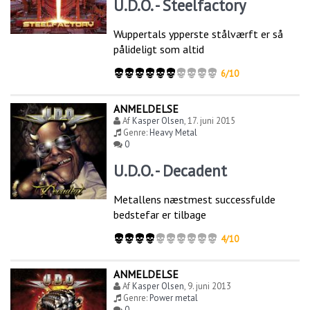
U.D.O. - Steelfactory
Wuppertals ypperste stålværft er så
pålideligt som altid
6/10
ANMELDELSE
Af
Kasper Olsen
,
17. juni 2015
Genre:
Heavy Metal
0
U.D.O. - Decadent
Metallens næstmest successfulde
bedstefar er tilbage
4/10
ANMELDELSE
Af
Kasper Olsen
,
9. juni 2013
Genre:
Power metal
0