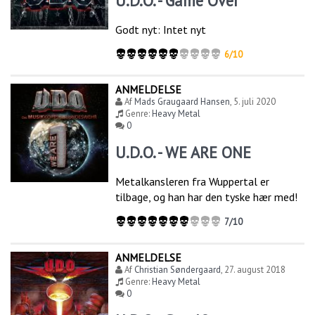
U.D.O. - Game Over
Godt nyt: Intet nyt
6/10
ANMELDELSE
Af
Mads Graugaard Hansen
,
5. juli 2020
Genre:
Heavy Metal
0
U.D.O. - WE ARE ONE
Metalkansleren fra Wuppertal er
tilbage, og han har den tyske hær med!
7/10
ANMELDELSE
Af
Christian Søndergaard
,
27. august 2018
Genre:
Heavy Metal
0