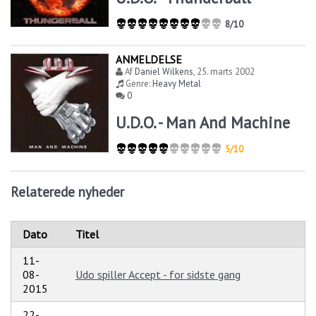
8/10
ANMELDELSE
Af
Daniel Wilkens
,
25. marts 2002
Genre:
Heavy Metal
0
U.D.O. - Man And Machine
5/10
Relaterede nyheder
Dato
Titel
11-
08-
Udo spiller Accept - for sidste gang
2015
22-