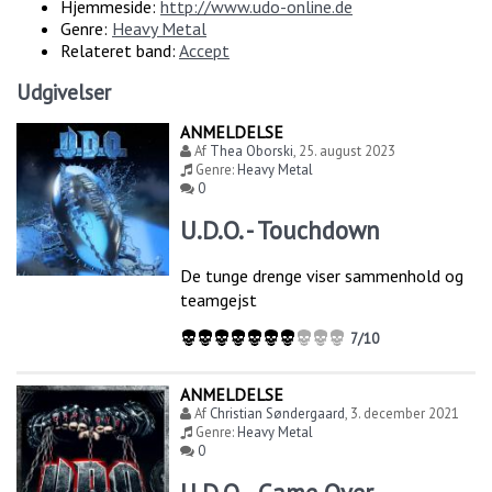
Hjemmeside:
http://www.udo-online.de
Genre:
Heavy Metal
Relateret band:
Accept
Udgivelser
ANMELDELSE
Af
Thea Oborski
,
25. august 2023
Genre:
Heavy Metal
0
U.D.O. - Touchdown
De tunge drenge viser sammenhold og
teamgejst
7/10
ANMELDELSE
Af
Christian Søndergaard
,
3. december 2021
Genre:
Heavy Metal
0