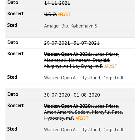
14-11-2021
U.D.O.
AFLYST
Amager Bio, København S
29-07-2021
-
31-07-2021
Wacken Open Air 2021
: Judas Priest,
Moonspell, Hämatom, Dropkick
Murphys, As I Lay Dying, m.fl.
AFLYST
Wacken Open Air - Tyskland, Dörpstedt
30-07-2020
-
01-08-2020
Wacken Open Air 2020
: Judas Priest,
Amon Amarth, Sodom, Mercyful Fate,
Hypocrisy, m.fl.
AFLYST
Wacken Open Air - Tyskland, Dörpstedt