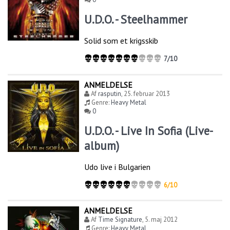
U.D.O. - Steelhammer
Solid som et krigsskib
7/10
ANMELDELSE
Af
rasputin
,
25. februar 2013
Genre:
Heavy Metal
0
U.D.O. - Live In Sofia (Live-
album)
Udo live i Bulgarien
6/10
ANMELDELSE
Af
Time Signature
,
5. maj 2012
Genre:
Heavy Metal