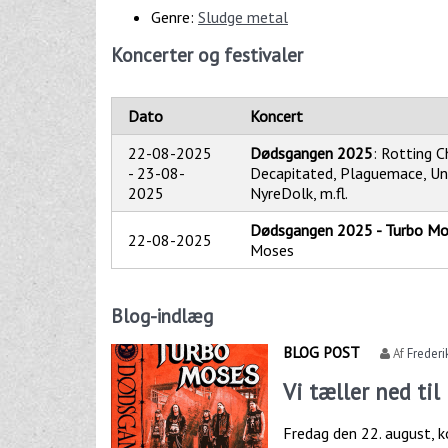
Genre:
Sludge metal
Koncerter og festivaler
Dato
Koncert
22-08-2025
Dødsgangen 2025
: Rotting Ch
-
23-08-
Decapitated, Plaguemace, Un
2025
NyreDolk, m.fl.
Dødsgangen 2025 - Turbo M
22-08-2025
Moses
Blog-indlæg
BLOG POST
Af
Freder
Vi tæller ned ti
Fredag den 22. august, ko