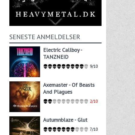
SENESTE ANMELDELSER
Electric Callboy -
TANZNEID
9/10
Axemaster - Of Beasts
And Plagues
2/10
Autumnblaze - Glut
7/10