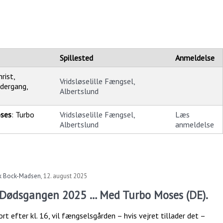
Spillested
Anmeldelse
rist,
Vridsløselille Fængsel,
dergang,
Albertslund
oses
: Turbo
Vridsløselille Fængsel,
Læs
Albertslund
anmeldelse
ik Bock-Madsen
,
12. august 2025
l Dødsgangen 2025 … Med Turbo Moses (DE).
rt efter kl. 16, vil fængselsgården – hvis vejret tillader det –