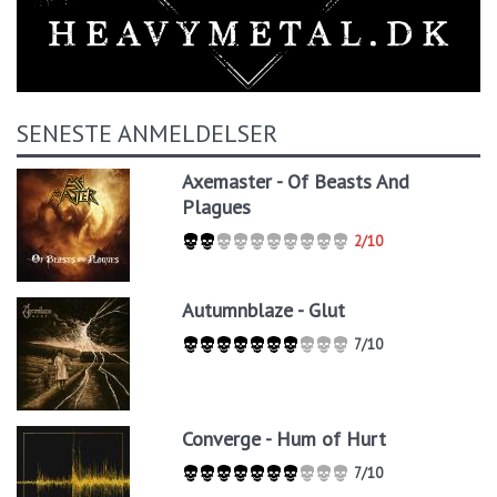
SENESTE ANMELDELSER
Axemaster - Of Beasts And
Plagues
2/10
Autumnblaze - Glut
7/10
Converge - Hum of Hurt
7/10