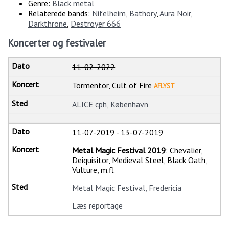
Genre:
Black metal
Relaterede bands:
Nifelheim
,
Bathory
,
Aura Noir
,
Darkthrone
,
Destroyer 666
Koncerter og festivaler
11-02-2022
Tormentor, Cult of Fire
AFLYST
ALICE cph, København
11-07-2019
-
13-07-2019
Metal Magic Festival 2019
: Chevalier,
Deiquisitor, Medieval Steel, Black Oath,
Vulture, m.fl.
Metal Magic Festival, Fredericia
Læs reportage