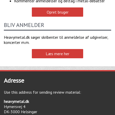
Kommentér anmeldelser og deltag i metal-debatter
Opret bruger
BLIV ANMELDER
Heavymetal.dk søger skribenter til anmeldelse af udgivelser,
koncerter m.m.
Læs mere her
Adresse
Use this address for sending review material:
heavymetal.dk
Hymersvej 4
DK-3000
Helsingør