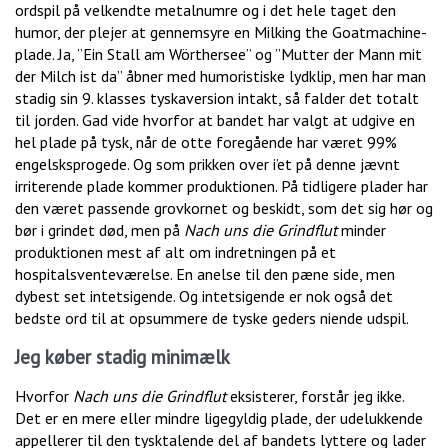
ordspil på velkendte metalnumre og i det hele taget den
humor, der plejer at gennemsyre en Milking the Goatmachine-
plade. Ja, ”Ein Stall am Wörthersee” og ”Mutter der Mann mit
der Milch ist da” åbner med humoristiske lydklip, men har man
stadig sin 9. klasses tyskaversion intakt, så falder det totalt
til jorden. Gad vide hvorfor at bandet har valgt at udgive en
hel plade på tysk, når de otte foregående har været 99%
engelsksprogede. Og som prikken over i’et på denne jævnt
irriterende plade kommer produktionen. På tidligere plader har
den været passende grovkornet og beskidt, som det sig hør og
bør i grindet død, men på
Nach uns die Grindflut
minder
produktionen mest af alt om indretningen på et
hospitalsventeværelse. En anelse til den pæne side, men
dybest set intetsigende. Og intetsigende er nok også det
bedste ord til at opsummere de tyske geders niende udspil.
Jeg køber stadig minimælk
Hvorfor
Nach uns die Grindflut
eksisterer, forstår jeg ikke.
Det er en mere eller mindre ligegyldig plade, der udelukkende
appellerer til den tysktalende del af bandets lyttere og lader