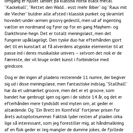
omgang er hjulet landet på klassisk norsk black metal.
”Kackeball”, ”Rettet den Wald… esst mehr Biber” og ”Raus mit
die Viecher” buldrer alle afsted i klassisk punket og skramlet
hovedet-under-armen groovy gedestil, men ud af ingenting
vælter en nordmand og fyrer op for en gang Mayhem- og
Darkthrone-hegn. Det er totalt meningsløst, men det
fungerer upåklageligt. Den tyske duo har efterhånden gjort
det til en kunstart at få alverdens atypiske elementer til at
passe ind i deres musikalske univers – selvom det nok er de
færreste, der vil bruge ordet kunst i forbindelse med
grindcore.
Dog er der ingen af pladens resterende 11 numre, der begiver
sig ud i disse meningsløse, men fantastiske indslag. ”Stallhall”
har da et udmærket groove, men det er et groove, som
bandet har genbrugt igen og igen i de sidste 14 år, og det er
efterhånden mere tyndslidt end myten om, at geder er
altædende. Og ”Ein Brett im Kornfeld” fortjener prisen for
årets autopilotnummer. Faktisk lyder resten af pladen cirka
lige så interessant, som jeg forestiller mig, at håndmalkning
af en flok geder er. Jeg mangler de dumme jokes, de fjollede