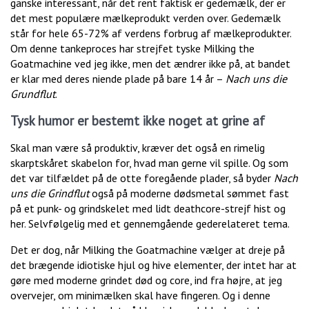
ganske interessant, når det rent faktisk er gedemælk, der er
det mest populære mælkeprodukt verden over. Gedemælk
står for hele 65-72% af verdens forbrug af mælkeprodukter.
Om denne tankeproces har strejfet tyske Milking the
Goatmachine ved jeg ikke, men det ændrer ikke på, at bandet
er klar med deres niende plade på bare 14 år –
Nach uns die
Grundflut
.
Tysk humor er bestemt ikke noget at grine af
Skal man være så produktiv, kræver det også en rimelig
skarptskåret skabelon for, hvad man gerne vil spille. Og som
det var tilfældet på de otte foregående plader, så byder
Nach
uns die Grindflut
også på moderne dødsmetal sømmet fast
på et punk- og grindskelet med lidt deathcore-strejf hist og
her. Selvfølgelig med et gennemgående gederelateret tema.
Det er dog, når Milking the Goatmachine vælger at dreje på
det brægende idiotiske hjul og hive elementer, der intet har at
gøre med moderne grindet død og core, ind fra højre, at jeg
overvejer, om minimælken skal have fingeren. Og i denne