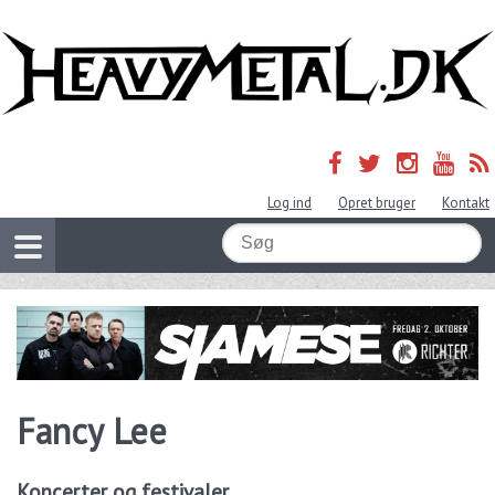
Log ind
Opret bruger
Kontakt
Fancy Lee
Koncerter og festivaler