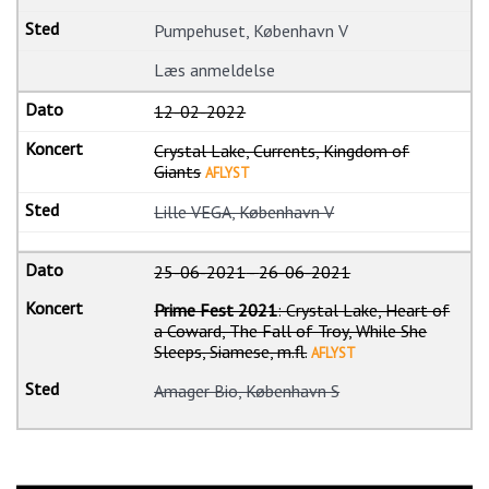
Pumpehuset, København V
Læs anmeldelse
12-02-2022
Crystal Lake, Currents, Kingdom of
Giants
AFLYST
Lille VEGA, København V
25-06-2021
-
26-06-2021
Prime Fest 2021
: Crystal Lake, Heart of
a Coward, The Fall of Troy, While She
Sleeps, Siamese, m.fl.
AFLYST
Amager Bio, København S