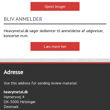
Opret bruger
BLIV ANMELDER
Heavymetal.dk søger skribenter til anmeldelse af udgivelser,
koncerter m.m.
Læs mere her
Adresse
Use this address for sending review material:
heavymetal.dk
Hymersvej 4
DK-3000
Helsingør
Denmark