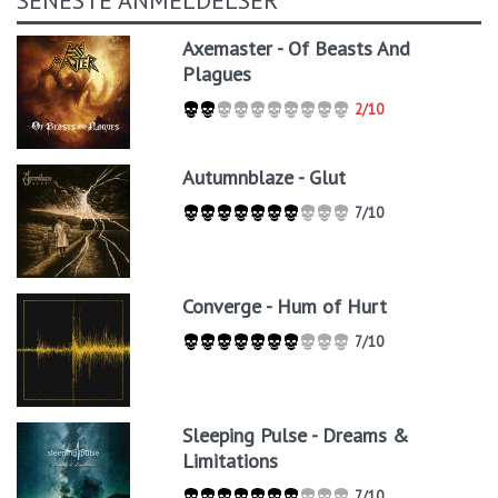
Axemaster - Of Beasts And
Plagues
2/10
Autumnblaze - Glut
7/10
Converge - Hum of Hurt
7/10
Sleeping Pulse - Dreams &
Limitations
7/10