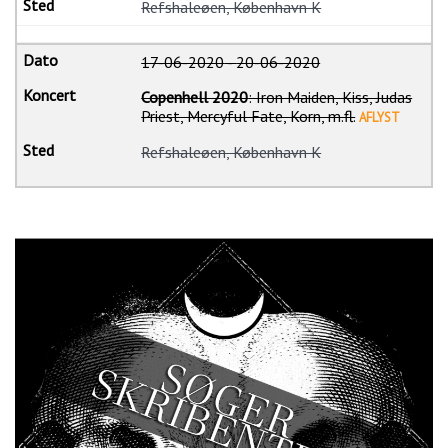
Refshaleøen, København K
17-06-2020
-
20-06-2020
Copenhell 2020
: Iron Maiden, Kiss, Judas
Priest, Mercyful Fate, Korn, m.fl.
AFLYST
Refshaleøen, København K