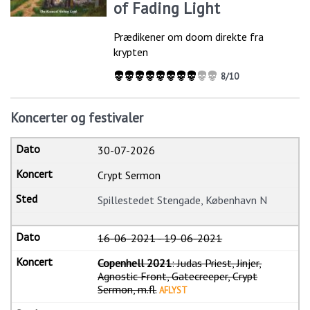
of Fading Light
Prædikener om doom direkte fra
krypten
8/10
Koncerter og festivaler
30-07-2026
Crypt Sermon
Spillestedet Stengade, København N
16-06-2021
-
19-06-2021
Copenhell 2021
: Judas Priest, Jinjer,
Agnostic Front, Gatecreeper, Crypt
Sermon, m.fl.
AFLYST