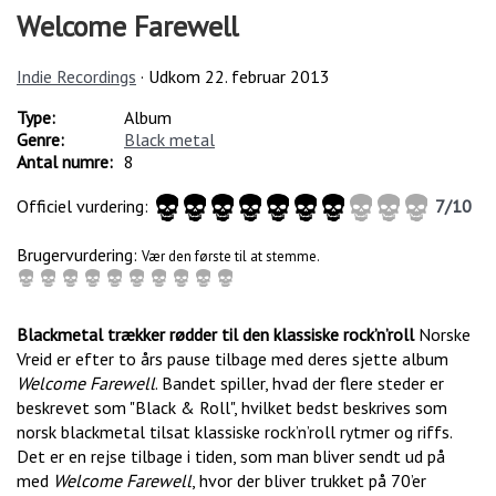
Welcome Farewell
Indie Recordings
· Udkom
22. februar 2013
Type:
Album
Genre:
Black metal
Antal numre:
8
Officiel vurdering:
7
/
10
Brugervurdering:
Vær den første til at stemme.
Blackmetal trækker rødder til den klassiske rock’n’roll
Norske
Vreid er efter to års pause tilbage med deres sjette album
Welcome Farewell
. Bandet spiller, hvad der flere steder er
beskrevet som "Black & Roll", hvilket bedst beskrives som
norsk blackmetal tilsat klassiske rock’n’roll rytmer og riffs.
Det er en rejse tilbage i tiden, som man bliver sendt ud på
med
Welcome Farewell
, hvor der bliver trukket på 70’er