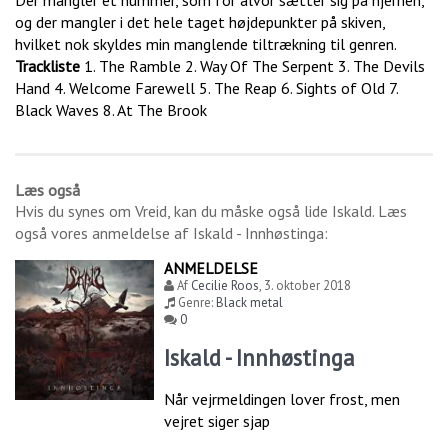
Der mangler et nummer, som for alvor sætter sig på hjernen,
og der mangler i det hele taget højdepunkter på skiven,
hvilket nok skyldes min manglende tiltrækning til genren.
Trackliste
1. The Ramble 2. Way Of The Serpent 3. The Devils
Hand 4. Welcome Farewell 5. The Reap 6. Sights of Old 7.
Black Waves 8. At The Brook
Læs også
Hvis du synes om
Vreid
, kan du måske også lide
Iskald
. Læs
også vores anmeldelse af
Iskald - Innhøstinga
:
ANMELDELSE
Af
Cecilie Roos
,
3. oktober 2018
Genre:
Black metal
0
Iskald - Innhøstinga
Når vejrmeldingen lover frost, men
vejret siger sjap