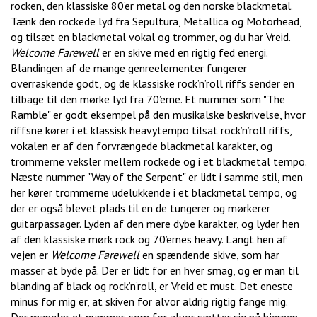
rocken, den klassiske 80’er metal og den norske blackmetal.
Tænk den rockede lyd fra Sepultura, Metallica og Motörhead,
og tilsæt en blackmetal vokal og trommer, og du har Vreid.
Welcome Farewell
er en skive med en rigtig fed energi.
Blandingen af de mange genreelementer fungerer
overraskende godt, og de klassiske rock’n’roll riffs sender en
tilbage til den mørke lyd fra 70’erne. Et nummer som "The
Ramble" er godt eksempel på den musikalske beskrivelse, hvor
riffsne kører i et klassisk heavytempo tilsat rock’n’roll riffs,
vokalen er af den forvrængede blackmetal karakter, og
trommerne veksler mellem rockede og i et blackmetal tempo.
Næste nummer "Way of the Serpent" er lidt i samme stil, men
her kører trommerne udelukkende i et blackmetal tempo, og
der er også blevet plads til en de tungerer og mørkerer
guitarpassager. Lyden af den mere dybe karakter, og lyder hen
af den klassiske mørk rock og 70’ernes heavy. Langt hen af
vejen er
Welcome Farewell
en spændende skive, som har
masser at byde på. Der er lidt for en hver smag, og er man til
blanding af black og rock’n’roll, er Vreid et must. Det eneste
minus for mig er, at skiven for alvor aldrig rigtig fange mig.