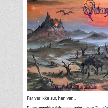
Far var ikke sur, han var…
Da jeg anmeldte Volcandras andet album
The Way