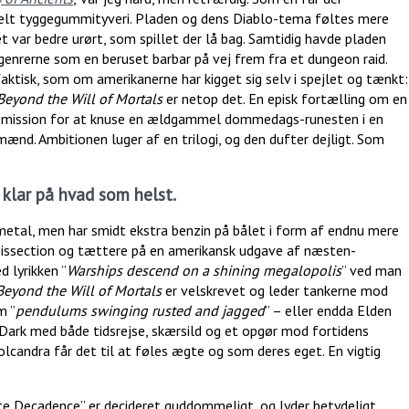
nelt tyggegummityveri. Pladen og dens Diablo-tema føltes mere
et var bedre urørt, som spillet der lå bag. Samtidig havde pladen
enrerne som en beruset barbar på vej frem fra et dungeon raid.
faktisk, som om amerikanerne har kigget sig selv i spejlet og tænkt:
Beyond the Will of Mortals
er netop det. En episk fortælling om en
dsmission for at knuse en ældgammel dommedags-runesten i en
ænd. Ambitionen luger af en trilogi, og den dufter dejligt. Som
g klar på hvad som helst.
metal, men har smidt ekstra benzin på bålet i form af endnu mere
a Dissection og tættere på en amerikansk udgave af næsten-
 lyrikken ”
Warships descend on a shining megalopolis
” ved man
Beyond the Will of Mortals
er velskrevet og leder tankerne mod
m ”
pendulums swinging rusted and jagged
” – eller endda Elden
en Dark med både tidsrejse, skærsild og et opgør mod fortidens
lcandra får det til at føles ægte og som deres eget. En vigtig
nite Decadence” er decideret guddommeligt, og lyder betydeligt