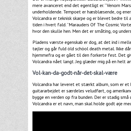
mere avanceret end det egentligt er. ”Venom Marsh
underholdende. Tempoet er hæsblæsende, og energi
Volcandra er teknisk skarpe og er blevet bedre til 
tiden i hvert fald. ”Marauders Of The Cosmic Vorte
hvor den skulle hen. Men det er småting, og unders
Pladens værste egenskab er dog, at det ind i mell
tøjler og går fuld öld schöol death metal. Ikke då
hjemmefra og er gået til den forkerte fest. Det giv
Volcandra nået langt. Jeg glæder mig på en helt an
Vol-kan-da-godt-når-det-skal-være
Volcandra har leveret et stærkt album, som er et k
guitararbejdet er særdeles veludført, og amerikaner
bygge en verden op fra bunden. Der er stadig små d
Volcandra er et navn, man skal holde godt øje me