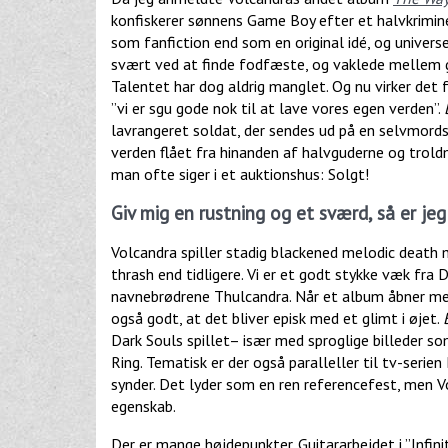
konfiskerer sønnens Game Boy efter et halvkrimi
som fanfiction end som en original idé, og univers
svært ved at finde fodfæste, og vaklede mellem g
Talentet har dog aldrig manglet. Og nu virker det 
”vi er sgu gode nok til at lave vores egen verden”.
lavrangeret soldat, der sendes ud på en selvmor
verden flået fra hinanden af halvguderne og troldm
man ofte siger i et auktionshus: Solgt!
Giv mig en rustning og et sværd, så er je
Volcandra spiller stadig blackened melodic death 
thrash end tidligere. Vi er et godt stykke væk fr
navnebrødrene Thulcandra. Når et album åbner med
også godt, at det bliver episk med et glimt i øjet.
Dark Souls spillet– især med sproglige billeder so
Ring. Tematisk er der også paralleller til tv-seri
synder. Det lyder som en ren referencefest, men Vo
egenskab.
Der er mange højdepunkter. Guitararbejdet i ”Infi