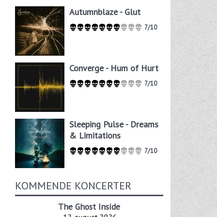
Autumnblaze - Glut
7/10
Converge - Hum of Hurt
7/10
Sleeping Pulse - Dreams
& Limitations
7/10
KOMMENDE KONCERTER
The Ghost Inside