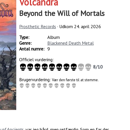
Volcandra
Beyond the Will of Mortals
Prosthetic Records
· Udkom
24. april 2026
Type:
Album
Genre:
Blackened Death Metal
Antal numre:
9
Officiel vurdering:
8
/
10
Brugervurdering:
Vær den første til at stemme.
 of Ancients
,
var jeg hård, men retfærdig. Som en far der