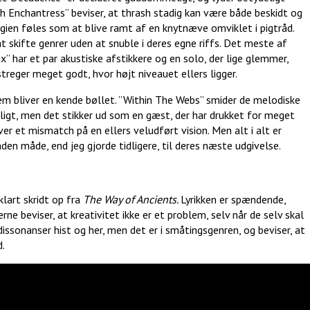
 Enchantress” beviser, at thrash stadig kan være både beskidt og
en føles som at blive ramt af en knytnæve omviklet i pigtråd.
at skifte genrer uden at snuble i deres egne riffs. Det meste af
x” har et par akustiske afstikkere og en solo, der lige glemmer,
treger meget godt, hvor højt niveauet ellers ligger.
em bliver en kende bøllet. ”Within The Webs” smider de melodiske
rligt, men det stikker ud som en gæst, der har drukket for meget
er et mismatch på en ellers veludført vision. Men alt i alt er
den måde, end jeg gjorde tidligere, til deres næste udgivelse.
lart skridt op fra
The Way of Ancients.
Lyrikken er spændende,
ne beviser, at kreativitet ikke er et problem, selv når de selv skal
issonanser hist og her, men det er i småtingsgenren, og beviser, at
d.