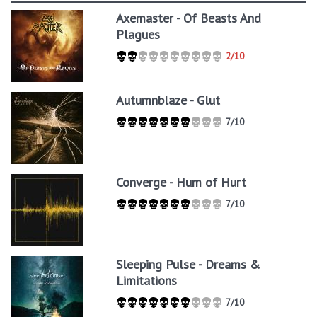
Axemaster - Of Beasts And
Plagues
2/10
Autumnblaze - Glut
7/10
Converge - Hum of Hurt
7/10
Sleeping Pulse - Dreams &
Limitations
7/10