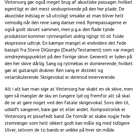
Vintersorg gør også meget brug af akustiske passager, hvilket
egentligt er det mest sindsoprivende på den her plade. De
akustiske indslag er så utroligt smukke at man bliver helt
vemodig når den rene sang danser med. Rymepassagerne er
også godt skruet sammen, men p.g.a. den flade tynde
produktion kommer rytmespillet aldrig rigtigt til sit fulde
ekspresive udtryk. En kæmpe mangel er endvidere det fede
basspil fra Steve DiGiorgio (Death/Testament) som var meget
omdrejningspunktet på den forrige skive. Generelt er lyden på
den her skive dårlig. Sang og rytmebas er dominerende, hvilket
gør at guitarspil drukner. Ren sang er distinkt og
velartikulerende. Skrigevokal er derimod innerverende.
Alt i alt kan man sige at Vintersorg har skabt en ok skive, men
igen så mangler de sku en tungere lyd og fremfor alt så skal
de se at gøre noget ved den fatale skrigevokal. Sovs den til,
udskift sangeren, bare gør et eller andet. Kompositorisk er
Vintersorg et pissefedt band. De formår at skabe nogle fede
stemninger som helt sikkert godt kan måle sig med tidligere
Ulver, selvom de to bands er unikke på hver sin måde.