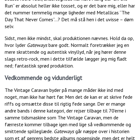
Run” er absolut heller ikke tosset, og er det bare mig, eller har
det nummer temmelig mange ligheder med Metallicas “The
Day That Never Comes”...? Det må stå hen i det uvisse – døm
selv.
Sidst, men ikke mindst, skal produktionen nævnes. Hold da op,
hvor lyder
Gateways
bare godt. Normalt foretrækker jeg en
mere skrattende og autentisk vinyllyd, når jeg hører denne
slags retro-rock, men i dette tilfælde lægger jeg mig fladt
ned; fantastisk sprød produktion.
Vedkommende og vidunderligt
The Vintage Caravan byder på mange måder ikke ind med
noget, man ikke har hørt før. Men det de kan er at skrive fede
riffs og omsætte disse til rigtig fede sange. Der er mange
andre bands i denne kategori, der rejser tilbage til 70’erne i
samme tidsmaskine som The Vintage Caravan, men de
færreste kommer tilbage igen med lige så vedkommende og
smittende spilleglæde.
Gateways
går næppe over i historien
som et af genrens bedste albums nogensinde, men det er helt