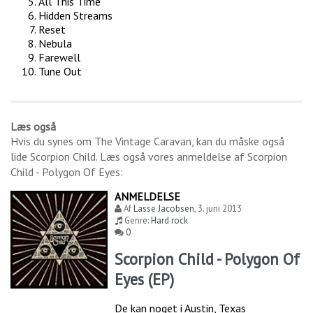
All This Time
Hidden Streams
Reset
Nebula
Farewell
Tune Out
Læs også
Hvis du synes om
The Vintage Caravan
, kan du måske også
lide
Scorpion Child
. Læs også vores anmeldelse af
Scorpion
Child - Polygon Of Eyes
:
ANMELDELSE
Af
Lasse Jacobsen
,
3. juni 2013
Genre:
Hard rock
0
Scorpion Child - Polygon Of
Eyes (EP)
De kan noget i Austin, Texas