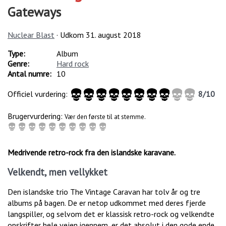
Gateways
Nuclear Blast
· Udkom
31. august 2018
Type:
Album
Genre:
Hard rock
Antal numre:
10
Officiel vurdering:
8
/
10
Brugervurdering:
Vær den første til at stemme.
Medrivende retro-rock fra den islandske karavane.
Velkendt, men vellykket
Den islandske trio The Vintage Caravan har tolv år og tre
albums på bagen. De er netop udkommet med deres fjerde
langspiller, og selvom det er klassisk retro-rock og velkendte
opskrifter hele vejen igennem, er det absolut i den gode ende