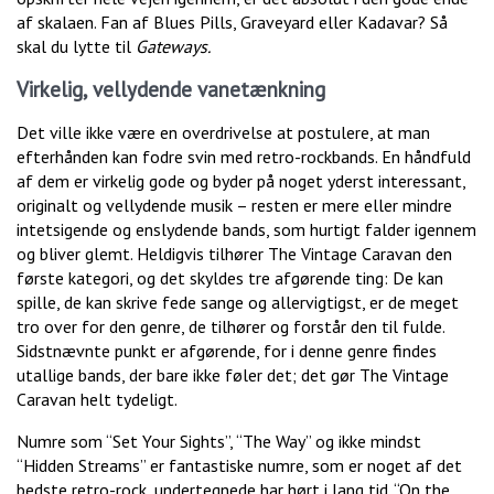
af skalaen. Fan af Blues Pills, Graveyard eller Kadavar? Så
skal du lytte til
Gateways
.
Virkelig, vellydende vanetænkning
Det ville ikke være en overdrivelse at postulere, at man
efterhånden kan fodre svin med retro-rockbands. En håndfuld
af dem er virkelig gode og byder på noget yderst interessant,
originalt og vellydende musik – resten er mere eller mindre
intetsigende og enslydende bands, som hurtigt falder igennem
og bliver glemt. Heldigvis tilhører The Vintage Caravan den
første kategori, og det skyldes tre afgørende ting: De kan
spille, de kan skrive fede sange og allervigtigst, er de meget
tro over for den genre, de tilhører og forstår den til fulde.
Sidstnævnte punkt er afgørende, for i denne genre findes
utallige bands, der bare ikke føler det; det gør The Vintage
Caravan helt tydeligt.
Numre som “Set Your Sights”, “The Way” og ikke mindst
“Hidden Streams” er fantastiske numre, som er noget af det
bedste retro-rock, undertegnede har hørt i lang tid. “On the