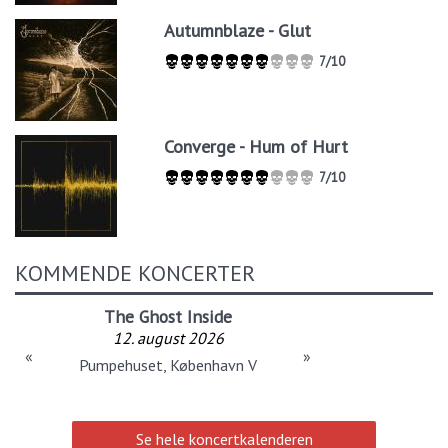
Autumnblaze - Glut
7/10
Converge - Hum of Hurt
7/10
KOMMENDE KONCERTER
The Ghost Inside
12. august 2026
«
»
Pumpehuset, København V
Se hele koncertkalenderen