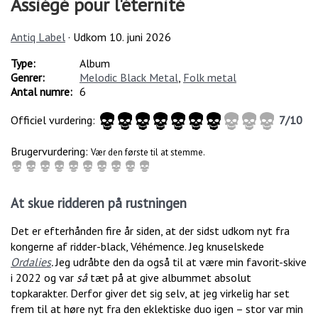
Assiégé pour l'éternité
Antiq Label
· Udkom
10. juni 2026
Type:
Album
Genrer:
Melodic Black Metal
,
Folk metal
Antal numre:
6
Officiel vurdering:
7
/
10
Brugervurdering:
Vær den første til at stemme.
At skue ridderen på rustningen
Det er efterhånden fire år siden, at der sidst udkom nyt fra
kongerne af ridder-black, Véhémence. Jeg knuselskede
Ordalies
.
Jeg udråbte den da også til at være min favorit-skive
i 2022 og var
så
tæt på at give albummet absolut
topkarakter. Derfor giver det sig selv, at jeg virkelig har set
frem til at høre nyt fra den eklektiske duo igen – stor var min