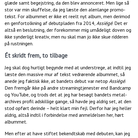
glæde samt begejstring, da den blev annonceret. Men lige så
stor var min skuffelse, da jeg læste den alenlange promo-
tekst. For albummet er ikke et reelt nyt album, men derimod
en genfortolkning af debutpladen fra 2014,
Assiégé
. Det er
altså en beslutning, der forekommer mig umådeligt doven og
ikke synderligt kreativ, men nu skal man jo ikke skue ridderen
på rustningen.
Ét skridt frem, to tilbage
Jeg skal dog hurtigt begynde med at understrege, at indtil jeg
læste den massive mur af tekst vedrørende albummet, så
anede jeg faktisk ikke, at bandets debut var netop
Assiégé
.
Den fremgår ikke på andre streamingtjenester end Bandcamp
og YouTube, og trods det at jeg har besøgt bandets metal-
archives profil adskillige gange, så havde jeg aldrig set, at den
stod opført derinde – helt klart min fejl. Derfor har jeg heller
aldrig, altså indtil i forbindelse med anmeldelsen her, hørt
albummet.
Men efter at have stiftet bekendtskab med debuten, kan jeg