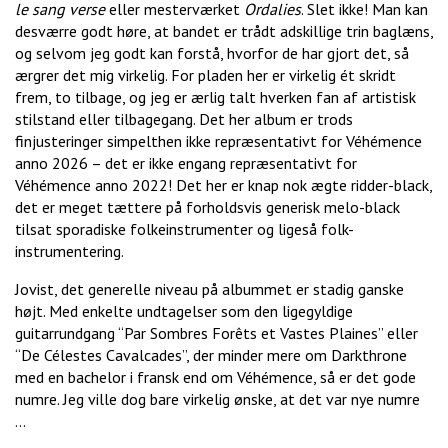
le sang verse
eller mesterværket
Ordalies
. Slet ikke! Man kan
desværre godt høre, at bandet er trådt adskillige trin baglæns,
og selvom jeg godt kan forstå, hvorfor de har gjort det, så
ærgrer det mig virkelig. For pladen her er virkelig ét skridt
frem, to tilbage, og jeg er ærlig talt hverken fan af artistisk
stilstand eller tilbagegang. Det her album er trods
finjusteringer simpelthen ikke repræsentativt for Véhémence
anno 2026 – det er ikke engang repræsentativt for
Véhémence anno 2022! Det her er knap nok ægte ridder-black,
det er meget tættere på forholdsvis generisk melo-black
tilsat sporadiske folkeinstrumenter og ligeså folk-
instrumentering.
Jovist, det generelle niveau på albummet er stadig ganske
højt. Med enkelte undtagelser som den ligegyldige
guitarrundgang “Par Sombres Forêts et Vastes Plaines” eller
“De Célestes Cavalcades”, der minder mere om Darkthrone
med en bachelor i fransk end om Véhémence, så er det gode
numre. Jeg ville dog bare virkelig ønske, at det var nye numre
…