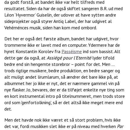
da godt forstå, at bandet ikke var helt tilfreds med
resultatet. Siden da har de også skiftet sangeren B.R. ud med
Léon ‘Hyvermor’ Guiselin, der udover at have sytten andre
sideprojekter også styrer Antiq Label, der har udgivet al
Vehéménces musik, siden han kom med ombord.
Det her er også det første album, bandet har udgivet, hvor
trommerne ikke er lavet med en computer. Ydermere har de
hyret Konstantin Korolev fra
Passéisme
ind som bassist. Alt
dette gør da også, at
Assiégé pour l'Eternité
lyder tifold
bedre end sin hengemte storebror – point for det. Men …
trods rigtige musikere, bedre produktion, en bedre sanger og
alt muligt andet lirumlarum, så ændrer det bare ikke på, at
albummet her jo ikke er
nyt, det er nærmere gammel vin på
nye flasker. Jo, bevares, der er da tilføjet enkelte nye ting som
en kort instrumental intro på titelnummeret, men trods store
ord som 'genfortolkning', så er det altså ikke meget mere end
det.
Men det havde nok ikke været et så stort problem, hvis ikke
det var, fordi musikken slet ikke er på niveau med hverken
Par