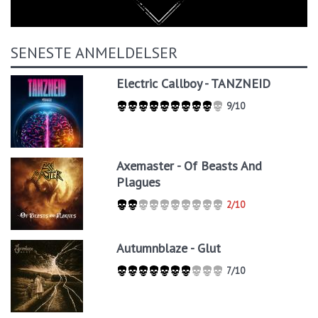
SENESTE ANMELDELSER
Electric Callboy - TANZNEID
9/10
Axemaster - Of Beasts And
Plagues
2/10
Autumnblaze - Glut
7/10