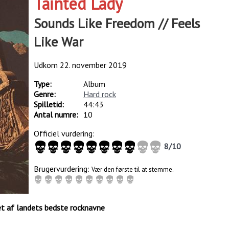
Tainted Lady
Sounds Like Freedom // Feels
Like War
Udkom
22. november 2019
Type:
Album
Genre:
Hard rock
Spilletid:
44:43
Antal numre:
10
Officiel vurdering:
8
/
10
Brugervurdering:
Vær den første til at stemme.
et af landets bedste rocknavne