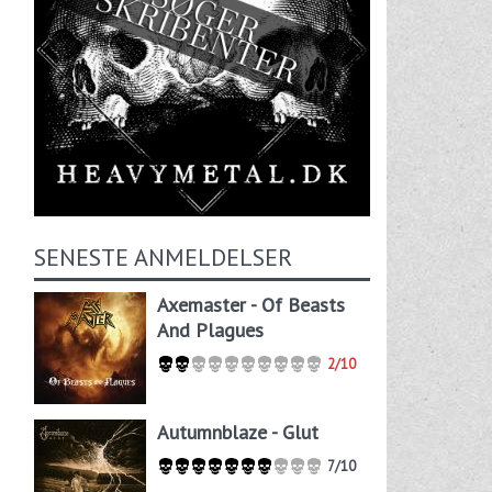
SENESTE ANMELDELSER
Axemaster - Of Beasts
And Plagues
2/10
Autumnblaze - Glut
7/10