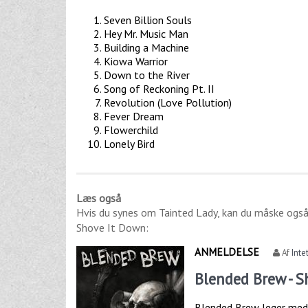
Seven Billion Souls
Hey Mr. Music Man
Building a Machine
Kiowa Warrior
Down to the River
Song of Reckoning Pt. II
Revolution (Love Pollution)
Fever Dream
Flowerchild
Lonely Bird
Læs også
Hvis du synes om
Tainted Lady
, kan du måske også
Shove It Down
:
ANMELDELSE
Af
Inte
Blended Brew - 
Blended Brew leger med