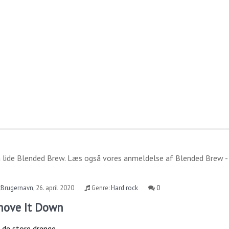
 lide
Blended Brew
. Læs også vores anmeldelse af
Blended Brew -
tBrugernavn
,
26. april 2020
Genre:
Hard rock
0
Shove It Down
 de store drenge