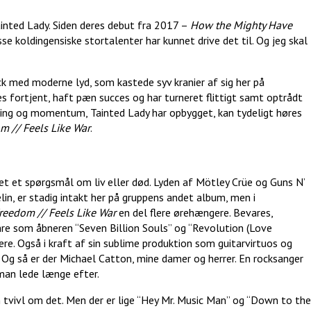
ainted Lady. Siden deres debut fra 2017 –
How the Mighty Have
e koldingensiske stortalenter har kunnet drive det til. Og jeg skal
k med moderne lyd, som kastede syv kranier af sig her på
es fortjent, haft pæn succes og har turneret flittigt samt optrådt
aring og momentum, Tainted Lady har opbygget, kan tydeligt høres
m // Feels Like War
.
 det et spørgsmål om liv eller død. Lyden af Mötley Crüe og Guns N’
lin, er stadig intakt her på gruppens andet album, men i
reedom // Feels Like War
en del flere ørehængere. Bevares,
e som åbneren “Seven Billion Souls” og “Revolution (Love
re. Også i kraft af sin sublime produktion som guitarvirtuos og
 Og så er der Michael Catton, mine damer og herrer. En rocksanger
an lede længe efter.
 tvivl om det. Men der er lige “Hey Mr. Music Man” og “Down to the