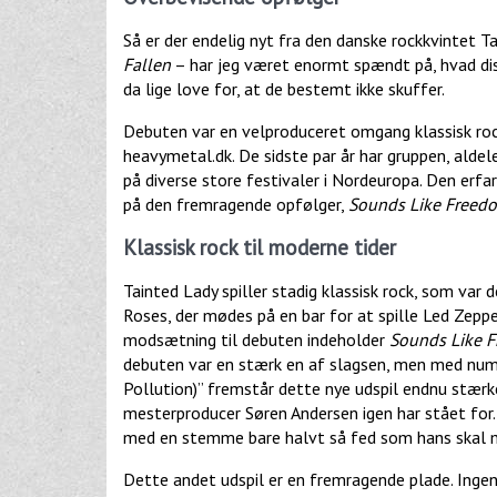
Så er der endelig nyt fra den danske rockkvintet T
Fallen
– har jeg været enormt spændt på, hvad diss
da lige love for, at de bestemt ikke skuffer.
Debuten var en velproduceret omgang klassisk roc
heavymetal.dk. De sidste par år har gruppen, aldel
på diverse store festivaler i Nordeuropa. Den erf
på den fremragende opfølger,
Sounds Like Freedo
Klassisk rock til moderne tider
Tainted Lady spiller stadig klassisk rock, som var
Roses, der mødes på en bar for at spille Led Zeppe
modsætning til debuten indeholder
Sounds Like F
debuten var en stærk en af slagsen, men med numr
Pollution)” fremstår dette nye udspil endnu stærke
mesterproducer Søren Andersen igen har stået for.
med en stemme bare halvt så fed som hans skal m
Dette andet udspil er en fremragende plade. Ingen