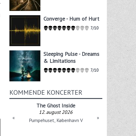
.
d
Converge - Hum of Hurt
7/10
Sleeping Pulse - Dreams
& Limitations
7/10
KOMMENDE KONCERTER
The Ghost Inside
12. august 2026
«
»
Pumpehuset, København V