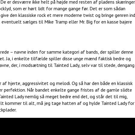
. De er desværre ikke helt på højde med resten af pladens skæringer
ocklyd, som er hørt lidt for mange gange før. Det er som sådan
give den klassiske rock et mere moderne twist og bringe genren in
g eventuelt sælges til Mike Tramp eller Mr. Big for en kasse bajere
rede – navne inden for samme kategori af bands, der spiller denne
 Ja, i enkelte tilfælde spiller disse unge mænd faktisk bedre og
ne, der, i modsætning til Tainted Lady, selv var til stede, dengang
 af hjerte, aggressivitet og melodi. Og så har den både en klassisk
r perfektion. Når bandet enkelte gange fristes af de gamle slidte
er Tainted Lady nemlig så meget bedre end det, og står det til mig,
alt kommer til alt, må jeg tage hatten af og hylde Tainted Lady for
ckplader.