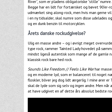
River”, som er pladens obligatoriske “stille” numre
Begge har en lidt for fortærsket og bøvet 90’er-r
udmærket sing along-rock, men hvis man gerne vil 
i en ny tidsalder, skal numre som disse udelades o
og en dunk benzin til motorcyklen.
Årets danske rockudgivelse?
Ulig en masse andre – og i øvrigt meget overvurde
type rock, rammer Tainted Lady hovedet på sømmet.
mindst ligeså autentisk som mange af de gamle nav
klassisk rock bare hed rock.
Sounds Like Freedom // Feels Like War
har masser
og en moderne lyd, som er balanceret til noget næ
floskler, bliver jeg dog lidt ærgerlig. I mine ører 
skal de lyde som sig selv og ingen andre. Men når 
at have udgivet en af dette års absolut bedste ro