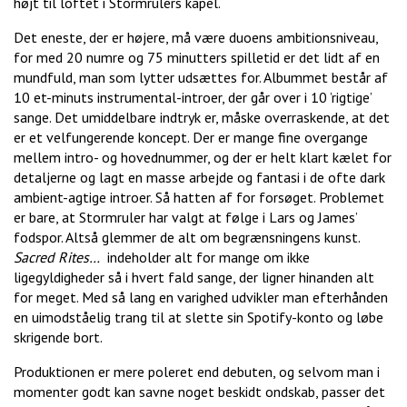
højt til loftet i Stormrulers kapel.
Det eneste, der er højere, må være duoens ambitionsniveau,
for med 20 numre og 75 minutters spilletid er det lidt af en
mundfuld, man som lytter udsættes for. Albummet består af
10 et-minuts instrumental-introer, der går over i 10 ’rigtige’
sange. Det umiddelbare indtryk er, måske overraskende, at det
er et velfungerende koncept. Der er mange fine overgange
mellem intro- og hovednummer, og der er helt klart kælet for
detaljerne og lagt en masse arbejde og fantasi i de ofte dark
ambient-agtige introer. Så hatten af for forsøget. Problemet
er bare, at Stormruler har valgt at følge i Lars og James’
fodspor. Altså glemmer de alt om begrænsningens kunst.
Sacred Rites…
indeholder alt for mange om ikke
ligegyldigheder så i hvert fald sange, der ligner hinanden alt
for meget. Med så lang en varighed udvikler man efterhånden
en uimodståelig trang til at slette sin Spotify-konto og løbe
skrigende bort.
Produktionen er mere poleret end debuten, og selvom man i
momenter godt kan savne noget beskidt ondskab, passer det