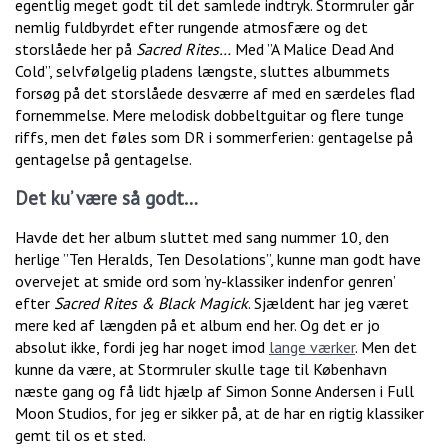
egentlig meget godt til det samlede indtryk. Stormruler går
nemlig fuldbyrdet efter rungende atmosfære og det
storslåede her på
Sacred Rites…
Med ”A Malice Dead And
Cold”, selvfølgelig pladens længste, sluttes albummets
forsøg på det storslåede desværre af med en særdeles flad
fornemmelse. Mere melodisk dobbeltguitar og flere tunge
riffs, men det føles som DR i sommerferien: gentagelse på
gentagelse på gentagelse.
Det ku’ være så godt…
Havde det her album sluttet med sang nummer 10, den
herlige ”Ten Heralds, Ten Desolations”, kunne man godt have
overvejet at smide ord som ’ny-klassiker indenfor genren’
efter
Sacred Rites & Black Magick
. Sjældent har jeg været
mere ked af længden på et album end her. Og det er jo
absolut ikke, fordi jeg har noget imod
lange værker
. Men det
kunne da være, at Stormruler skulle tage til København
næste gang og få lidt hjælp af Simon Sonne Andersen i Full
Moon Studios, for jeg er sikker på, at de har en rigtig klassiker
gemt til os et sted.