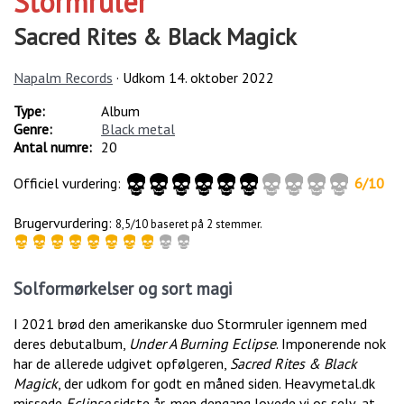
Stormruler
Sacred Rites & Black Magick
Napalm Records
· Udkom
14. oktober 2022
Type:
Album
Genre:
Black metal
Antal numre:
20
Officiel vurdering:
6
/
10
Brugervurdering:
8,5/10 baseret på 2 stemmer.
Solformørkelser og sort magi
I 2021 brød den amerikanske duo Stormruler igennem med
deres debutalbum,
Under A Burning Eclipse
. Imponerende nok
har de allerede udgivet opfølgeren,
Sacred Rites & Black
Magick
, der udkom for godt en måned siden. Heavymetal.dk
missede
Eclipse
sidste år, men dengang lovede vi os selv, at