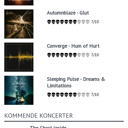
Autumnblaze - Glut
7/10
Converge - Hum of Hurt
7/10
Sleeping Pulse - Dreams &
Limitations
7/10
KOMMENDE KONCERTER
The Ghost Inside