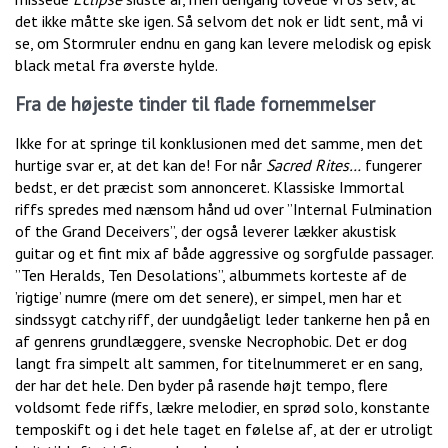
det ikke måtte ske igen. Så selvom det nok er lidt sent, må vi
se, om Stormruler endnu en gang kan levere melodisk og episk
black metal fra øverste hylde.
Fra de højeste tinder til flade fornemmelser
Ikke for at springe til konklusionen med det samme, men det
hurtige svar er, at det kan de! For når
Sacred Rites…
fungerer
bedst, er det præcist som annonceret. Klassiske Immortal
riffs spredes med nænsom hånd ud over ”Internal Fulmination
of the Grand Deceivers”, der også leverer lækker akustisk
guitar og et fint mix af både aggressive og sorgfulde passager.
”Ten Heralds, Ten Desolations”, albummets korteste af de
’rigtige’ numre (mere om det senere), er simpel, men har et
sindssygt catchy riff, der uundgåeligt leder tankerne hen på en
af genrens grundlæggere, svenske Necrophobic. Det er dog
langt fra simpelt alt sammen, for titelnummeret er en sang,
der har det hele. Den byder på rasende højt tempo, flere
voldsomt fede riffs, lækre melodier, en sprød solo, konstante
temposkift og i det hele taget en følelse af, at der er utroligt