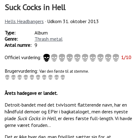
Suck Cocks in Hell
Hells Headbangers
· Udkom
31. oktober 2013
Type:
Album
Genre:
Thrash metal
Antal numre:
9
Officiel vurdering:
1
/
10
Brugervurdering:
Vær den første til at stemme.
Årets hadegave er landet.
Detroit-bandet med det tvivlsomt flatterende navn, har en
håndfuld demoer og EP'er i bagkataloget, men deres nyeste
plade
Suck Cocks in Hell
, er deres første full-length. Vi havde
gerne været foruden...
Det er ikke hver dag, man frivilligt sætter sig for, at