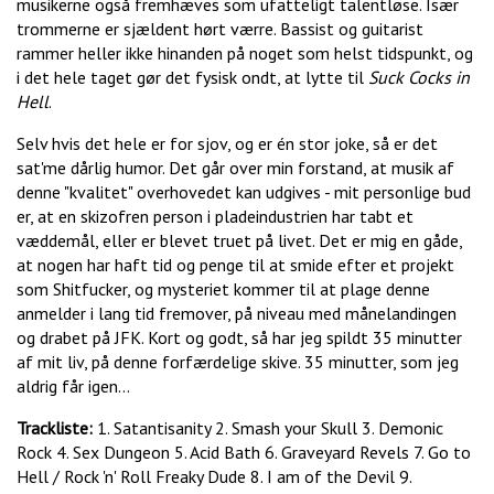
musikerne også fremhæves som ufatteligt talentløse. Især
trommerne er sjældent hørt værre. Bassist og guitarist
rammer heller ikke hinanden på noget som helst tidspunkt, og
i det hele taget gør det fysisk ondt, at lytte til
Suck Cocks in
Hell
.
Selv hvis det hele er for sjov, og er én stor joke, så er det
sat'me dårlig humor. Det går over min forstand, at musik af
denne "kvalitet" overhovedet kan udgives - mit personlige bud
er, at en skizofren person i pladeindustrien har tabt et
væddemål, eller er blevet truet på livet. Det er mig en gåde,
at nogen har haft tid og penge til at smide efter et projekt
som Shitfucker, og mysteriet kommer til at plage denne
anmelder i lang tid fremover, på niveau med månelandingen
og drabet på JFK. Kort og godt, så har jeg spildt 35 minutter
af mit liv, på denne forfærdelige skive. 35 minutter, som jeg
aldrig får igen...
Trackliste:
1. Satantisanity 2. Smash your Skull 3. Demonic
Rock 4. Sex Dungeon 5. Acid Bath 6. Graveyard Revels 7. Go to
Hell / Rock 'n' Roll Freaky Dude 8. I am of the Devil 9.