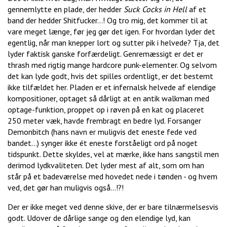
gennemlytte en plade, der hedder
Suck Cocks in Hell
af et
band der hedder Shitfucker...! Og tro mig, det kommer til at
vare meget længe, før jeg gør det igen. For hvordan lyder det
egentlig, når man knepper lort og sutter pik i helvede? Tja, det
lyder faktisk ganske forfærdeligt. Genremæssigt er det er
thrash med rigtig mange hardcore punk-elementer. Og selvom
det kan lyde godt, hvis det spilles ordentligt, er det bestemt
ikke tilfældet her. Pladen er et infernalsk helvede af elendige
kompositioner, optaget så dårligt at en antik walkman med
optage-funktion, proppet op i røven på en kat og placeret
250 meter væk, havde frembragt en bedre lyd. Forsanger
Demonbitch (hans navn er muligvis det eneste fede ved
bandet...) synger ikke ét eneste forståeligt ord på noget
tidspunkt. Dette skyldes, vel at mærke, ikke hans sangstil men
derimod lydkvaliteten. Det lyder mest af alt, som om han
står på et badeværelse med hovedet nede i tønden - og hvem
ved, det gør han muligvis også...!?!
Der er ikke meget ved denne skive, der er bare tilnærmelsesvis
godt. Udover de dårlige sange og den elendige lyd, kan