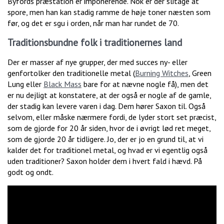
Byfords præstation er imponerende. Nok er der slitage at
spore, men han kan stadig ramme de høje toner næsten som
før, og det er sgu i orden, når man har rundet de 70.
Traditionsbundne folk i traditionernes land
Der er masser af nye grupper, der med succes ny- eller
genfortolker den traditionelle metal (
Burning Witches
, Green
Lung eller
Black Mass
bare for at nævne nogle få), men det
er nu dejligt at konstatere, at der også er nogle af de gamle,
der stadig kan levere varen i dag. Dem hører Saxon til. Også
selvom, eller måske nærmere fordi, de lyder stort set præcist,
som de gjorde for 20 år siden, hvor de i øvrigt lød ret meget,
som de gjorde 20 år tidligere. Jo, der er jo en grund til, at vi
kalder det for traditionel metal, og hvad er vi egentlig også
uden traditioner? Saxon holder dem i hvert fald i hævd. På
godt og ondt.