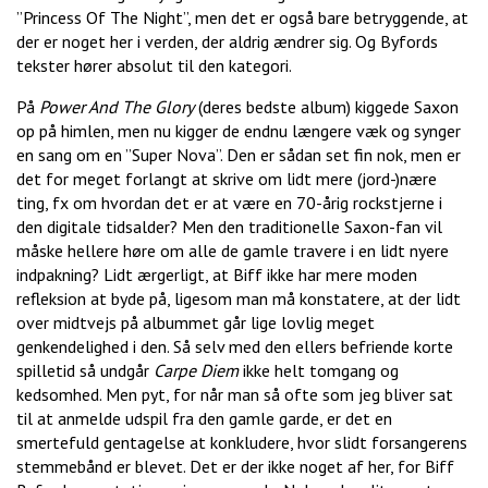
”Princess Of The Night”, men det er også bare betryggende, at
der er noget her i verden, der aldrig ændrer sig. Og Byfords
tekster hører absolut til den kategori.
På
Power And The Glory
(deres bedste album) kiggede Saxon
op på himlen, men nu kigger de endnu længere væk og synger
en sang om en ”Super Nova”. Den er sådan set fin nok, men er
det for meget forlangt at skrive om lidt mere (jord-)nære
ting, fx om hvordan det er at være en 70-årig rockstjerne i
den digitale tidsalder? Men den traditionelle Saxon-fan vil
måske hellere høre om alle de gamle travere i en lidt nyere
indpakning? Lidt ærgerligt, at Biff ikke har mere moden
refleksion at byde på, ligesom man må konstatere, at der lidt
over midtvejs på albummet går lige lovlig meget
genkendelighed i den. Så selv med den ellers befriende korte
spilletid så undgår
Carpe Diem
ikke helt tomgang og
kedsomhed. Men pyt, for når man så ofte som jeg bliver sat
til at anmelde udspil fra den gamle garde, er det en
smertefuld gentagelse at konkludere, hvor slidt forsangerens
stemmebånd er blevet. Det er der ikke noget af her, for Biff