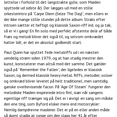
lettelse i forhold til det langstrakte gylle, som Maiden
spyttede ud sidste år). Der lægges ud med en stille
orkesterintro på ”Carpe Diem (Seize The Day)”, men ellers er
der ikke mange stille stunder på dette album. Straks efter
introen sætter et heftigt og klassisk Saxon-riff ind, og ja tak,
så er vi i gang! En fin solo med perfekt afstemte dele af både
fræs og melodi bliver det også til, og selvom omkvædet
halter lidt, er det en absolut godkendt start.
Paul Quinn har spyttet fede metalriffs ud i en næsten
uendelig strøm siden 1979, og at han stadig mestrer den
kunst, konstaterer man altså med det samme. Det gælder
også på ”Remember the Fallen”, der ligeledes er klassisk
Saxon, og dermed klassisk heavy metal. Riffs, melodier, soloer
og omkvæd bliver leveret på helt traditionel, men samtidig
ganske overbevisende facon. På ”Age Of Steam” fungerer den
melodiske Maiden-inspirerede intro fint, især når sangens
egentlige riff trænger sig på. Det er i øvrigt en sang om måske
den ene ting, som Byford elsker mere end motorcykler:
Nemlig dampdrevne maskiner. Det er på en eller anden måde
så dumt stadig at synge om den slags her 41 år efter