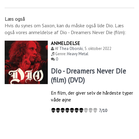
Læs også
Hvis du synes om
Saxon
, kan du måske også lide
Dio
. Læs
også vores anmeldelse af
Dio - Dreamers Never Die (film)
:
ANMELDELSE
Af
Thea Oborski
,
5. oktober 2022
Genre:
Heavy Metal
0
Dio - Dreamers Never Die
(film) (DVD)
En film, der giver selv de hårdeste typer
våde øjne
7/10