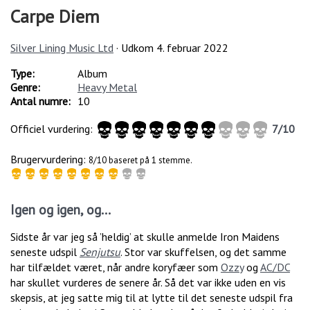
Carpe Diem
Silver Lining Music Ltd
· Udkom
4. februar 2022
Type:
Album
Genre:
Heavy Metal
Antal numre:
10
Officiel vurdering:
7
/
10
Brugervurdering:
8/10 baseret på 1 stemme.
Igen og igen, og...
Sidste år var jeg så ’heldig’ at skulle anmelde Iron Maidens
seneste udspil
Senjutsu
. Stor var skuffelsen, og det samme
har tilfældet været, når andre koryfæer som
Ozzy
og
AC/DC
har skullet vurderes de senere år. Så det var ikke uden en vis
skepsis, at jeg satte mig til at lytte til det seneste udspil fra