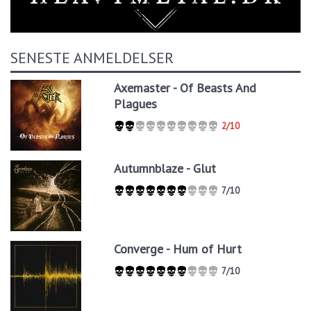
SENESTE ANMELDELSER
Axemaster - Of Beasts And
Plagues
2/10
Autumnblaze - Glut
7/10
Converge - Hum of Hurt
7/10