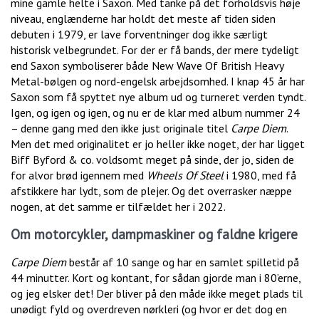
mine gamle helte i Saxon. Med tanke på det forholdsvis høje
niveau, englænderne har holdt det meste af tiden siden
debuten i 1979, er lave forventninger dog ikke særligt
historisk velbegrundet. For der er få bands, der mere tydeligt
end Saxon symboliserer både New Wave Of British Heavy
Metal-bølgen og nord-engelsk arbejdsomhed. I knap 45 år har
Saxon som få spyttet nye album ud og turneret verden tyndt.
Igen, og igen og igen, og nu er de klar med album nummer 24
– denne gang med den ikke just originale titel
Carpe Diem
.
Men det med originalitet er jo heller ikke noget, der har ligget
Biff Byford & co. voldsomt meget på sinde, der jo, siden de
for alvor brød igennem med
Wheels Of Steel
i 1980, med få
afstikkere har lydt, som de plejer. Og det overrasker næppe
nogen, at det samme er tilfældet her i 2022.
Om motorcykler, dampmaskiner og faldne krigere
Carpe Diem
består af 10 sange og har en samlet spilletid på
44 minutter. Kort og kontant, for sådan gjorde man i 80’erne,
og jeg elsker det! Der bliver på den måde ikke meget plads til
unødigt fyld og overdreven nørkleri (og hvor er det dog en