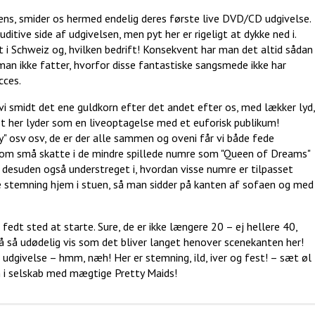
ns, smider os hermed endelig deres første live DVD/CD udgivelse.
itive side af udgivelsen, men pyt her er rigeligt at dykke ned i.
ft i Schweiz og, hvilken bedrift! Konsekvent har man det altid sådan
man ikke fatter, hvorfor disse fantastiske sangsmede ikke har
cces.
 vi smidt det ene guldkorn efter det andet efter os, med lækker lyd,
et her lyder som en liveoptagelse med et euforisk publikum!
" osv osv, de er der alle sammen og oveni får vi både fede
som små skatte i de mindre spillede numre som "Queen of Dreams"
er desuden også understreget i, hvordan visse numre er tilpasset
ige stemning hjem i stuen, så man sidder på kanten af sofaen og med
 fedt sted at starte. Sure, de er ikke længere 20 – ej hellere 40,
på så udødelig vis som det bliver langet henover scenekanten her!
 udgivelse – hmm, næh! Her er stemning, ild, iver og fest! – sæt øl
en i selskab med mægtige Pretty Maids!