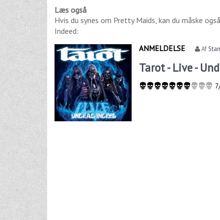
Læs også
Hvis du synes om
Pretty Maids
, kan du måske også
Indeed
:
ANMELDELSE
Af
Sta
Tarot - Live - Un
7