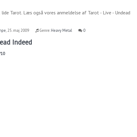
 lide
Tarot
. Læs også vores anmeldelse af
Tarot - Live - Undead
mpe
,
25. maj 2009
Genre:
Heavy Metal
0
dead Indeed
/10