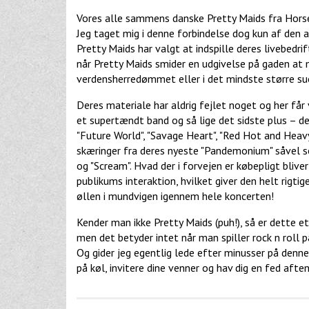
Vores alle sammens danske Pretty Maids fra Horse
Jeg taget mig i denne forbindelse dog kun af den aud
Pretty Maids har valgt at indspille deres livebedri
når Pretty Maids smider en udgivelse på gaden at 
verdensherredømmet eller i det mindste større su
Deres materiale har aldrig fejlet noget og her får
et supertændt band og så lige det sidste plus – d
"Future World", "Savage Heart", "Red Hot and Heavy
skæringer fra deres nyeste "Pandemonium" såvel 
og "Scream". Hvad der i forvejen er købepligt bliv
publikums interaktion, hvilket giver den helt rigt
øllen i mundvigen igennem hele koncerten!
Kender man ikke Pretty Maids (puh!), så er dette et
men det betyder intet når man spiller rock n roll 
Og gider jeg egentlig lede efter minusser på denne
på køl, invitere dine venner og hav dig en fed aft