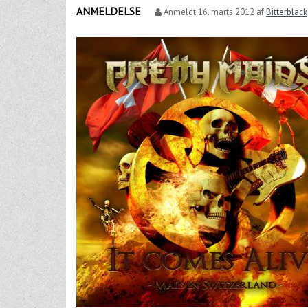
ANMELDELSE
Anmeldt
16. marts 2012
af
Bitterblack