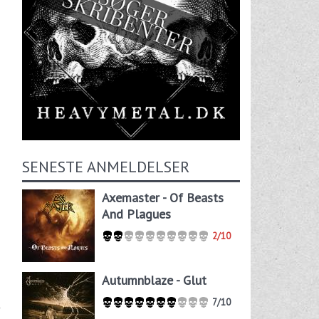
SENESTE ANMELDELSER
Axemaster - Of Beasts
And Plagues
2/10
Autumnblaze - Glut
7/10