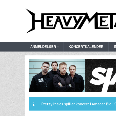
ANMELDELSER
KONCERTKALENDER
Pretty Maids spiller koncert i
Amager Bio, 