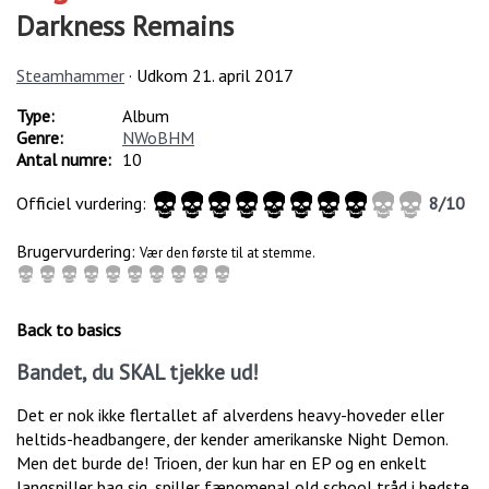
Darkness Remains
Steamhammer
· Udkom
21. april 2017
Type:
Album
Genre:
NWoBHM
Antal numre:
10
Officiel vurdering:
8
/
10
Brugervurdering:
Vær den første til at stemme.
Back to basics
Bandet, du SKAL tjekke ud!
Det er nok ikke flertallet af alverdens heavy-hoveder eller
heltids-headbangere, der kender amerikanske Night Demon.
Men det burde de! Trioen, der kun har en EP og en enkelt
langspiller bag sig, spiller fænomenal old school tråd i bedste