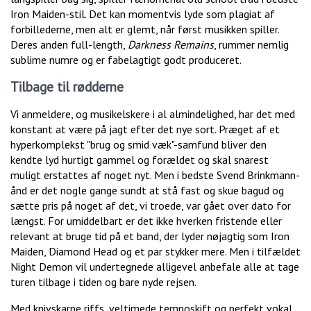
Iron Maiden-stil. Det kan momentvis lyde som plagiat af
forbillederne, men alt er glemt, når først musikken spiller.
Deres anden full-length,
Darkness Remains
, rummer nemlig
sublime numre og er fabelagtigt godt produceret.
Tilbage til rødderne
Vi anmeldere, og musikelskere i al almindelighed, har det med
konstant at være på jagt efter det nye sort. Præget af et
hyperkomplekst "brug og smid væk"-samfund bliver den
kendte lyd hurtigt gammel og forældet og skal snarest
muligt erstattes af noget nyt. Men i bedste Svend Brinkmann-
ånd er det nogle gange sundt at stå fast og skue bagud og
sætte pris på noget af det, vi troede, var gået over dato for
længst. For umiddelbart er det ikke hverken fristende eller
relevant at bruge tid på et band, der lyder nøjagtig som Iron
Maiden, Diamond Head og et par stykker mere. Men i tilfældet
Night Demon vil undertegnede alligevel anbefale alle at tage
turen tilbage i tiden og bare nyde rejsen.
Med knivskarpe riffs, veltimede temposkift og perfekt vokal