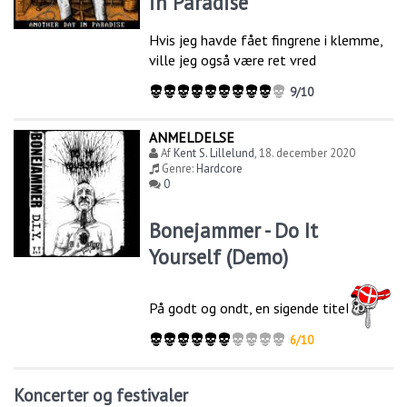
in Paradise
Hvis jeg havde fået fingrene i klemme,
ville jeg også være ret vred
9/10
ANMELDELSE
Af
Kent S. Lillelund
,
18. december 2020
Genre:
Hardcore
0
Bonejammer - Do It
Yourself (Demo)
På godt og ondt, en sigende titel
6/10
Koncerter og festivaler