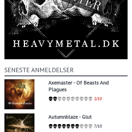
SENESTE ANMELDELSER
Axemaster - Of Beasts And
Plagues
2/10
Autumnblaze - Glut
7/10