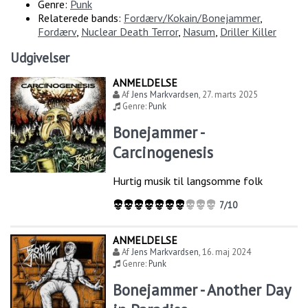
Genre:
Punk
Relaterede bands:
Fordærv/Kokain/Bonejammer
,
Fordærv
,
Nuclear Death Terror
,
Nasum
,
Driller Killer
Udgivelser
ANMELDELSE
Af
Jens Markvardsen
,
27. marts 2025
Genre:
Punk
Bonejammer -
Carcinogenesis
Hurtig musik til langsomme folk
7/10
ANMELDELSE
Af
Jens Markvardsen
,
16. maj 2024
Genre:
Punk
Bonejammer - Another Day