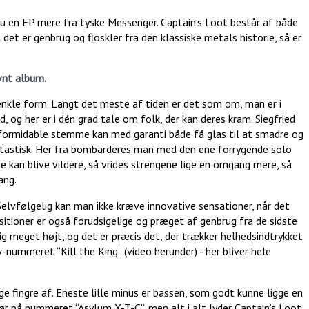
u en EP mere fra tyske Messenger. Captain’s Loot består af både
et er genbrug og floskler fra den klassiske metals historie, så er
vnt album.
 enkle form. Langt det meste af tiden er det som om, man er i
og her er i dén grad tale om folk, der kan deres kram. Siegfried
s formidable stemme kan med garanti både få glas til at smadre og
fantastisk. Her fra bombarderes man med den ene forrygende solo
e kan blive vildere, så vrides strengene lige en omgang mere, så
ang.
Selvfølgelig kan man ikke kræve innovative sensationer, når det
itioner er også forudsigelige og præget af genbrug fra de sidste
dig meget højt, og det er præcis det, der trækker helhedsindtrykket
-nummeret “Kill the King” (video herunder) - her bliver hele
ge fingre af. Eneste lille minus er bassen, som godt kunne ligge en
r på nummeret “Asylum X-T-C”, men alt i alt lyder Captain’s Loot