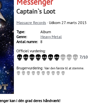
Messenger
Captain`s Loot
Massacre Records
· Udkom
27. marts 2015
Type:
Album
Genre:
Heavy Metal
Antal numre:
8
Officiel vurdering:
7
/
10
Brugervurdering:
Vær den første til at stemme.
enger kan i dén grad deres håndværk!