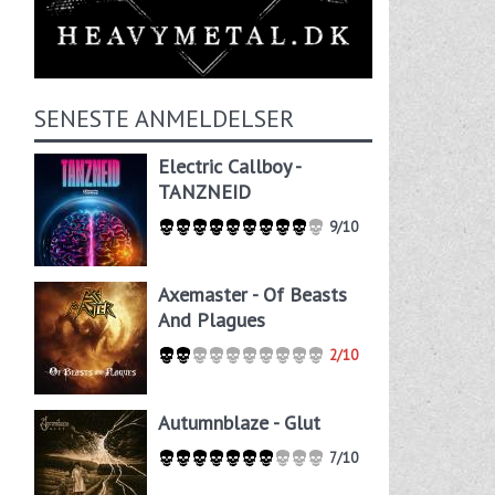
SENESTE ANMELDELSER
Electric Callboy -
TANZNEID
9/10
Axemaster - Of Beasts
And Plagues
2/10
Autumnblaze - Glut
7/10