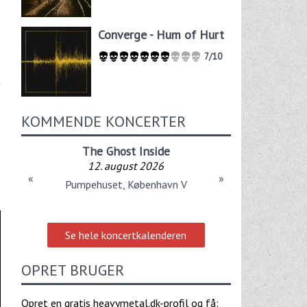
Converge - Hum of Hurt
7/10
t
KOMMENDE KONCERTER
The Ghost Inside
12. august 2026
«
»
Pumpehuset, København V
Se hele koncertkalenderen
OPRET BRUGER
Opret en gratis heavymetal.dk-profil og få: