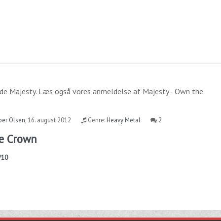
ide
Majesty
. Læs også vores anmeldelse af
Majesty - Own the
per Olsen
,
16. august 2012
Genre:
Heavy Metal
2
he Crown
/10