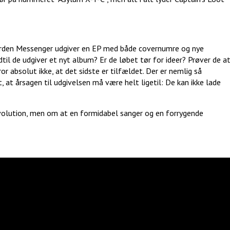
erden Messenger udgiver en EP med både covernumre og nye
ndtil de udgiver et nyt album? Er de løbet tør for ideer? Prøver de a
ror absolut ikke, at det sidste er tilfældet. Der er nemlig så
at årsagen til udgivelsen må være helt ligetil: De kan ikke lade
evolution, men om at en formidabel sanger og en forrygende