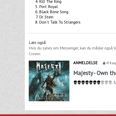
Kill The King
Port Royal
Black Bone Song
Dr. Stein
Don`t Talk To Strangers
Læs også
Hvis du synes om
Messenger
, kan du måske også l
Crown
:
ANMELDELSE
Af
Kas
Majesty - Own t
7