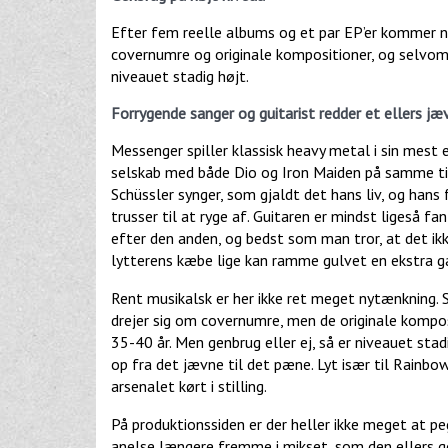
Efter fem reelle albums og et par EP’er kommer n
covernumre og originale kompositioner, og selvom d
niveauet stadig højt.
Forrygende sanger og guitarist redder et ellers jæ
Messenger spiller klassisk heavy metal i sin mest
selskab med både Dio og Iron Maiden på samme tid, 
Schüssler synger, som gjaldt det hans liv, og han
trusser til at ryge af. Guitaren er mindst ligeså 
efter den anden, og bedst som man tror, at det ikk
lytterens kæbe lige kan ramme gulvet en ekstra g
Rent musikalsk er her ikke ret meget nytænkning. 
drejer sig om covernumre, men de originale kompos
35-40 år. Men genbrug eller ej, så er niveauet sta
op fra det jævne til det pæne. Lyt især til Rainbow
arsenalet kørt i stilling.
På produktionssiden er der heller ikke meget at pe
anelse længere fremme i mikset, som den ellers gø