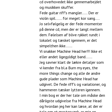
cd overhovedet ikke gennemarbejdet
og musikken skuffer.
Fede guitar riff's mangler...... Der er
violin spil....... for meget kor sang.....
Jo selvfølgelig er der fede momenter
på denne cd, men der er langt mellem
dem. Følelsen af blive rykket rundt i
lokalet og tæsket igennem, er det
simpelthen ikke.......
Vi snakker Machine Head her!!! Ikke et
eller andet ligegyldigt band.......
Jeg savner klart de lækre detaljer som
vi kender fra bl.a Burn my eyes, the
more things change og alle de andre
gude plader som Machine Head har
udgivet. De fede riff's og variationer, og
hammeren tæsker lytteren igennem.
I min bog er der her tale om måske den
dårligste udgivelse fra Machine Head
og hvordan jeg her kan læse, at der er
tale om et mesterværk, er mig en