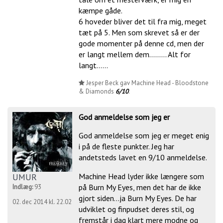
kæmpe gåde.
6 hoveder bliver det til fra mig, meget
tæt på 5. Men som skrevet så er der
gode momenter på denne cd, men der
er langt mellem dem......... Alt for
langt......
Jesper Beck gav Machine Head - Bloodstone
& Diamonds
6/10
.
God anmeldelse som jeg er
God anmeldelse som jeg er meget enig
i på de fleste punkter. Jeg har
andetsteds lavet en 9/10 anmeldelse.
UMUR
Machine Head lyder ikke længere som
på Burn My Eyes, men det har de ikke
Indlæg:
93
gjort siden...ja Burn My Eyes. De har
02. dec 2014 kl. 22.02
udviklet og finpudset deres stil, og
fremstår i dag klart mere modne og