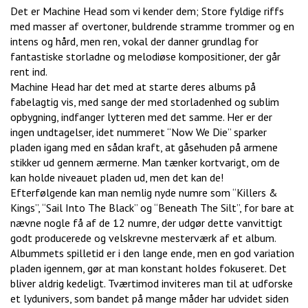
Det er Machine Head som vi kender dem; Store fyldige riffs
med masser af overtoner, buldrende stramme trommer og en
intens og hård, men ren, vokal der danner grundlag for
fantastiske storladne og melodiøse kompositioner, der går
rent ind.
Machine Head har det med at starte deres albums på
fabelagtig vis, med sange der med storladenhed og sublim
opbygning, indfanger lytteren med det samme. Her er der
ingen undtagelser, idet nummeret “Now We Die” sparker
pladen igang med en sådan kraft, at gåsehuden på armene
stikker ud gennem ærmerne. Man tænker kortvarigt, om de
kan holde niveauet pladen ud, men det kan de!
Efterfølgende kan man nemlig nyde numre som “Killers &
Kings”, “Sail Into The Black” og “Beneath The Silt”, for bare at
nævne nogle få af de 12 numre, der udgør dette vanvittigt
godt producerede og velskrevne mesterværk af et album.
Albummets spilletid er i den lange ende, men en god variation
pladen igennem, gør at man konstant holdes fokuseret. Det
bliver aldrig kedeligt. Tværtimod inviteres man til at udforske
et lydunivers, som bandet på mange måder har udvidet siden