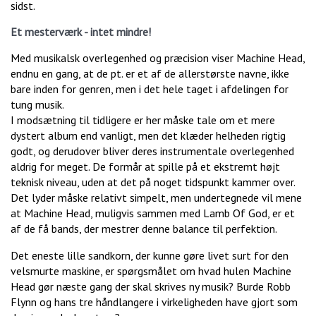
sidst.
Et mesterværk - intet mindre!
Med musikalsk overlegenhed og præcision viser Machine Head,
endnu en gang, at de pt. er et af de allerstørste navne, ikke
bare inden for genren, men i det hele taget i afdelingen for
tung musik.
I modsætning til tidligere er her måske tale om et mere
dystert album end vanligt, men det klæder helheden rigtig
godt, og derudover bliver deres instrumentale overlegenhed
aldrig for meget. De formår at spille på et ekstremt højt
teknisk niveau, uden at det på noget tidspunkt kammer over.
Det lyder måske relativt simpelt, men undertegnede vil mene
at Machine Head, muligvis sammen med Lamb Of God, er et
af de få bands, der mestrer denne balance til perfektion.
Det eneste lille sandkorn, der kunne gøre livet surt for den
velsmurte maskine, er spørgsmålet om hvad hulen Machine
Head gør næste gang der skal skrives ny musik? Burde Robb
Flynn og hans tre håndlangere i virkeligheden have gjort som