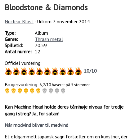
Bloodstone & Diamonds
Nuclear Blast
· Udkom
7. november 2014
Type:
Album
Genre:
Thrash metal
Spilletid:
70.59
Antal numre:
12
Officiel vurdering:
10
/
10
Brugervurdering:
6,2/10 baseret på 5 stemmer.
Kan Machine Head holde deres tårnhøje niveau for tredje
gang i streg? Ja, for satan!
Når modvind bliver til medvind
Et oldgammelt japansk sagn fortæller om en kunstner, der