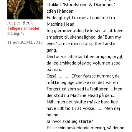
stukket "Bloodstone & Diamonds"
cd'en i hånden.
Endeligt nyt fra metal guderne fra
Jesper Beck
Machine Head
Tidligere anmelder
Jeg glemmer aldrig følelsen af at blive
Indlæg:
46
smadret til ukendelighed, da "Burn my
11. nov 2014 kl. 20.17
eyes" ramte min cd afspiller første
gang.
Derfor var alt klar til en omgang prygl,
da jeg trykkede play og volumen stod
på max.
Også............ Efter første nummer, da
måtte jeg lige checke om det var en
forkert cd som sad i afspilleren.... Men
der stod nu Machine Head på den.....
Nåh, men det skulle måske bare lige
have lidt tid til at vokse........ Men nej
nej nej........
Ja, hvor skal jeg starte?
Efter min beskedende mening, så denne