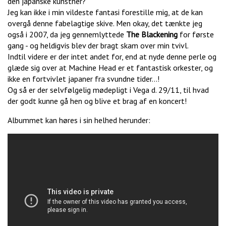
den japanske kunstner?
Jeg kan ikke i min vildeste fantasi forestille mig, at de kan
overgå denne fabelagtige skive. Men okay, det tænkte jeg
også i 2007, da jeg gennemlyttede
The Blackening
for første
gang - og heldigvis blev der bragt skam over min tvivl.
Indtil videre er der intet andet for, end at nyde denne perle og
glæde sig over at Machine Head er et fantastisk orkester, og
ikke en fortvivlet japaner fra svundne tider…!
Og så er der selvfølgelig mødepligt i Vega d. 29/11, til hvad
der godt kunne gå hen og blive et brag af en koncert!
Albummet kan høres i sin helhed herunder: