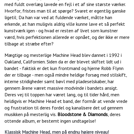
med fuldt overlæg lavede en fejl i et af sine største værker.
Hvorfor, fristes man til at spørge? Svaret er egentlig ganske
ligetil; Da han var ved at fuldende værket, måtte han
erkende, at han muligvis aldrig ville kunne lave et så perfekt
kunstværk igen - og hvad er resten af livet som kunstner
værd, hvis perfektionen allerede er opnået, og der ikke er mere
tilbage at stræbe efter?
Mægtige og mesterlige Machine Head blev dannet i 1992 i
Oakland, Californien. Siden da er der blevet skiftet lidt ud i
bandet - faktisk er det kun frontmand og hjerne Robb Flynn
der er tilbage - men også mindre heldige forsøg med stilskift,
interne stridigheder samt bøvl med pladeselskaber, har
gennem årene været massive modvinde i bandets ansigt.
Deres vej til toppen har været lang, og til tider hård, men
heldigvis er Machine Head et band, der formår at vende vrede
og frustration til deres fordel og kanalisere det ud gennem
musikken på mesterlig vis.
Bloodstone & Diamonds
, deres
ottende album, er bestemt ingen undtagelse!
Klassisk Machine Head, men på endnu højere niveau!