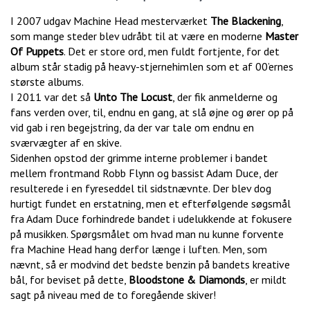
I 2007 udgav Machine Head mesterværket
The Blackening
,
som mange steder blev udråbt til at være en moderne
Master
Of Puppets
. Det er store ord, men fuldt fortjente, for det
album står stadig på heavy-stjernehimlen som et af 00’ernes
største albums.
I 2011 var det så
Unto The Locust
, der fik anmelderne og
fans verden over, til, endnu en gang, at slå øjne og ører op på
vid gab i ren begejstring, da der var tale om endnu en
sværvægter af en skive.
Sidenhen opstod der grimme interne problemer i bandet
mellem frontmand Robb Flynn og bassist Adam Duce, der
resulterede i en fyreseddel til sidstnævnte. Der blev dog
hurtigt fundet en erstatning, men et efterfølgende søgsmål
fra Adam Duce forhindrede bandet i udelukkende at fokusere
på musikken. Spørgsmålet om hvad man nu kunne forvente
fra Machine Head hang derfor længe i luften. Men, som
nævnt, så er modvind det bedste benzin på bandets kreative
bål, for beviset på dette,
Bloodstone & Diamonds
, er mildt
sagt på niveau med de to foregående skiver!