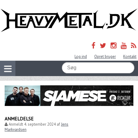
Log ind
Opret bruger
Kontakt
ANMELDELSE
Anmeldt
4. september 2024
af
Jens
Markvardsen