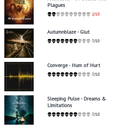
Plagues
2/10
Autumnblaze - Glut
7/10
Converge - Hum of Hurt
7/10
Sleeping Pulse - Dreams &
Limitations
7/10