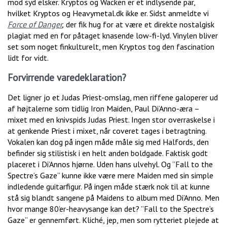
mod syd elsker. Kryptos og Wacken er et indlysende par,
hvilket Kryptos og Heavymetal.dk ikke er. Sidst anmeldte vi
Force of Danger
,
der fik hug for at være et direkte nostalgisk
plagiat med en for påtaget knasende low-fi-lyd. Vinylen bliver
set som noget finkulturelt, men Kryptos tog den fascination
lidt for vidt.
Forvirrende varedeklaration?
Det ligner jo et Judas Priest-omslag, men riffene galoperer ud
af højtalerne som tidlig Iron Maiden, Paul Di’Anno-æra –
mixet med en knivspids Judas Priest. Ingen stor overraskelse i
at genkende Priest i mixet, når coveret tages i betragtning.
Vokalen kan dog på ingen måde måle sig med Halfords, den
befinder sig stilistisk i en helt anden boldgade. Faktisk godt
placeret i Di’Annos hjørne. Uden hans ulvehyl. Og ”Fall to the
Spectre’s Gaze” kunne ikke være mere Maiden med sin simple
indledende guitarfigur. På ingen måde stærk nok til at kunne
stå sig blandt sangene på Maidens to album med Di’Anno.
Men
hvor mange 80’er-heavysange kan det? ”Fall to the Spectre’s
Gaze” er gennemført. Kliché, jep, men som rytteriet plejede at