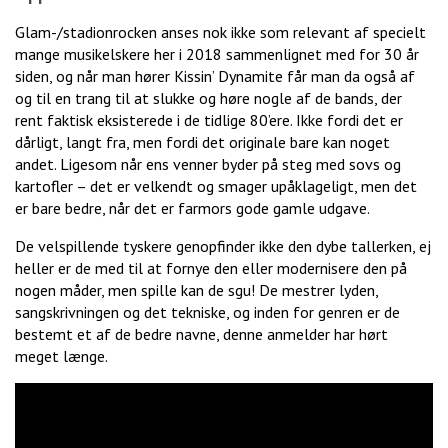
Glam-/stadionrocken anses nok ikke som relevant af specielt
mange musikelskere her i 2018 sammenlignet med for 30 år
siden, og når man hører Kissin’ Dynamite får man da også af
og til en trang til at slukke og høre nogle af de bands, der
rent faktisk eksisterede i de tidlige 80’ere. Ikke fordi det er
dårligt, langt fra, men fordi det originale bare kan noget
andet. Ligesom når ens venner byder på steg med sovs og
kartofler – det er velkendt og smager upåklageligt, men det
er bare bedre, når det er farmors gode gamle udgave.
De velspillende tyskere genopfinder ikke den dybe tallerken, ej
heller er de med til at fornye den eller modernisere den på
nogen måder, men spille kan de sgu! De mestrer lyden,
sangskrivningen og det tekniske, og inden for genren er de
bestemt et af de bedre navne, denne anmelder har hørt
meget længe.