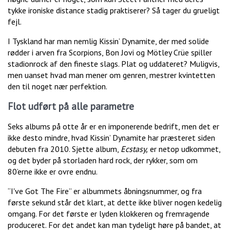
tykke ironiske distance stadig praktiserer? Så tager du grueligt
fejl.
I Tyskland har man nemlig Kissin’ Dynamite, der med solide
rødder i arven fra Scorpions, Bon Jovi og Mötley Crüe spiller
stadionrock af den fineste slags. Plat og uddateret? Muligvis,
men uanset hvad man mener om genren, mestrer kvintetten
den til noget nær perfektion.
Flot udført på alle parametre
Seks albums på otte år er en imponerende bedrift, men det er
ikke desto mindre, hvad Kissin’ Dynamite har præsteret siden
debuten fra 2010. Sjette album,
Ecstasy,
er netop udkommet,
og det byder på storladen hard rock, der rykker, som om
80’erne ikke er ovre endnu.
“I've Got The Fire” er albummets åbningsnummer, og fra
første sekund står det klart, at dette ikke bliver nogen kedelig
omgang. For det første er lyden klokkeren og fremragende
produceret. For det andet kan man tydeligt høre på bandet, at