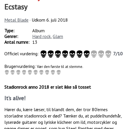
Ecstasy
Metal Blade
· Udkom
6. juli 2018
Type:
Album
Genrer:
Hard rock
,
Glam
Antal numre:
13
Officiel vurdering:
7
/
10
Brugervurdering:
Vær den første til at stemme.
Stadionrock anno 2018 er slet ikke så tosset
It’s alive!
Hører du, kære læser, til blandt dem, der tror 80’ernes
storladne stadionrock er død? Tænker du, at puddelhundehår,
lyserøde guitarer og lyriske klicheer om ild, motorcykler og
nøgne damer er noget, som kun Steel Panther med deres