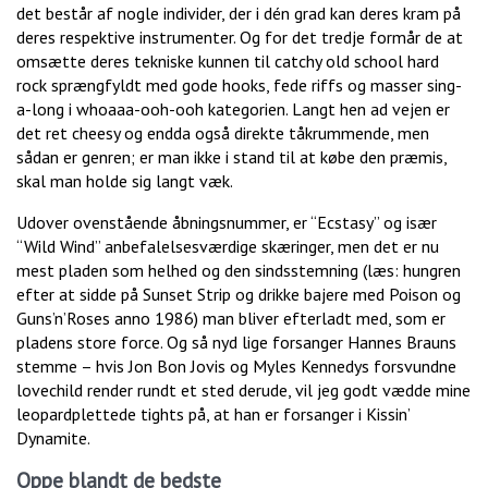
det består af nogle individer, der i dén grad kan deres kram på
deres respektive instrumenter. Og for det tredje formår de at
omsætte deres tekniske kunnen til catchy old school hard
rock sprængfyldt med gode hooks, fede riffs og masser sing-
a-long i whoaaa-ooh-ooh kategorien. Langt hen ad vejen er
det ret cheesy og endda også direkte tåkrummende, men
sådan er genren; er man ikke i stand til at købe den præmis,
skal man holde sig langt væk.
Udover ovenstående åbningsnummer, er “Ecstasy” og især
“Wild Wind” anbefalelsesværdige skæringer, men det er nu
mest pladen som helhed og den sindsstemning (læs: hungren
efter at sidde på Sunset Strip og drikke bajere med Poison og
Guns’n’Roses anno 1986) man bliver efterladt med, som er
pladens store force. Og så nyd lige forsanger Hannes Brauns
stemme – hvis Jon Bon Jovis og Myles Kennedys forsvundne
lovechild render rundt et sted derude, vil jeg godt vædde mine
leopardplettede tights på, at han er forsanger i Kissin’
Dynamite.
Oppe blandt de bedste