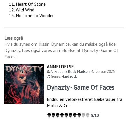
Heart Of Stone
Wild Wind
No Time To Wonder
Læs også
Hvis du synes om
Kissin' Dynamite
, kan du måske også lide
Dynazty
. Læs også vores anmeldelse af
Dynazty - Game Of
Faces
:
ANMELDELSE
Af
Frederik Bock-Madsen
,
4. februar 2025
Genre:
Hard rock
Dynazty - Game Of Faces
Endnu en velorkestreret kæberasler fra
Molin & Co.
8/10