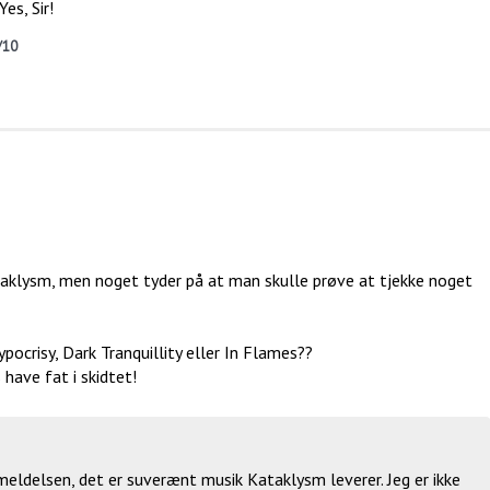
es, Sir!
/10
ataklysm, men noget tyder på at man skulle prøve at tjekke noget
ocrisy, Dark Tranquillity eller In Flames??
 have fat i skidtet!
nmeldelsen, det er suverænt musik Kataklysm leverer. Jeg er ikke