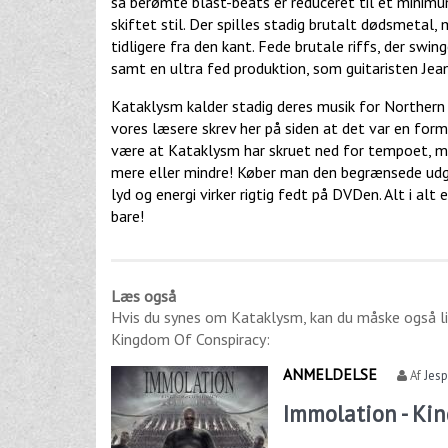
så berømte blast-beats er reduceret til et minim
skiftet stil. Der spilles stadig brutalt dødsmetal
tidligere fra den kant. Fede brutale riffs, der sw
samt en ultra fed produktion, som guitaristen Jean
Kataklysm kalder stadig deres musik for Northern
vores læsere skrev her på siden at det var en form
være at Kataklysm har skruet ned for tempoet, me
mere eller mindre! Køber man den begrænsede ud
lyd og energi virker rigtig fedt på DVDen. Alt i alt
bare!
Læs også
Hvis du synes om
Kataklysm
, kan du måske også l
Kingdom Of Conspiracy
:
ANMELDELSE
Af
Jes
Immolation - Ki