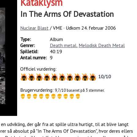
Kataklysm
In The Arms Of Devastation
Nuclear Blast
/ VME · Udkom
24. februar 2006
Type:
Album
Genrer:
Death metal
,
Melodisk Death Metal
Spilletid:
40:19
Antal numre:
9
Officiel vurdering:
10
/
10
Brugervurdering:
9,7/10 baseret på 3 stemmer.
vikling, der går fra at spille ultra hurtigt, til at blive langt
er så absolut på "In The Arms Of Devastation", hvor deres ellers