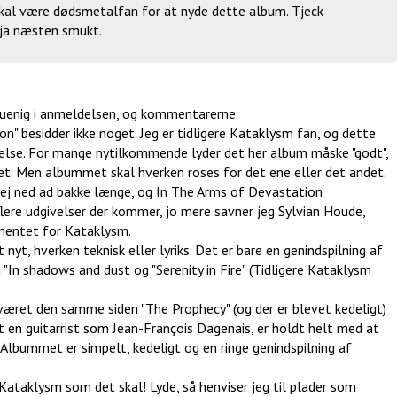
skal være dødsmetalfan for at nyde dette album. Tjeck
 ja næsten smukt.
 uenig i anmeldelsen, og kommentarerne.
n" besidder ikke noget. Jeg er tidligere Kataklysm fan, og dette
lse. For mange nytilkommende lyder det her album måske "godt",
et. Men albummet skal hverken roses for det ene eller det andet.
ej ned ad bakke længe, og In The Arms of Devastation
flere udgivelser der kommer, jo mere savner jeg Sylvian Houde,
mentet for Kataklysm.
 nyt, hverken teknisk eller lyriks. Det er bare en genindspilning af
 "In shadows and dust og "Serenity in Fire" (Tidligere Kataklysm
været den samme siden "The Prophecy" (og der er blevet kedeligt)
t en guitarrist som Jean-François Dagenais, er holdt helt med at
 Albummet er simpelt, kedeligt og en ringe genindspilning af
Kataklysm som det skal! Lyde, så henviser jeg til plader som