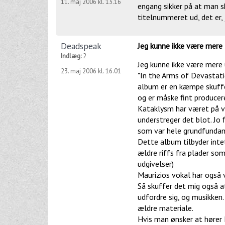
11. maj 2006 kl. 13.16
engang sikker på at man 
titelnummeret ud, det er,
Deadspeak
Jeg kunne ikke være mere
Indlæg:
2
Jeg kunne ikke være mere
23. maj 2006 kl. 16.01
"In the Arms of Devastatio
album er en kæmpe skuffe
og er måske fint producer
Kataklysm har været på v
understreger det blot. Jo 
som var hele grundfunda
Dette album tilbyder intet
ældre riffs fra plader som
udgivelser)
Maurizios vokal har også 
Så skuffer det mig også a
udfordre sig, og musikken.
ældre materiale.
Hvis man ønsker at hører 