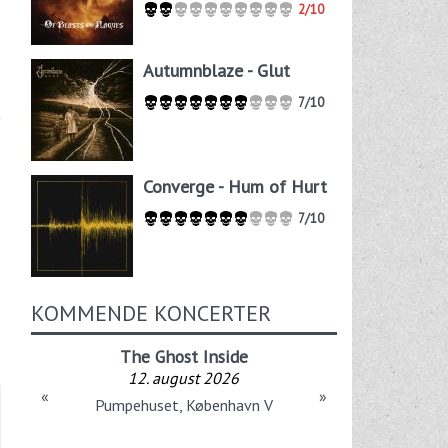
2/10
Autumnblaze - Glut
7/10
Converge - Hum of Hurt
7/10
KOMMENDE KONCERTER
The Ghost Inside
12. august 2026
«
»
Pumpehuset, København V