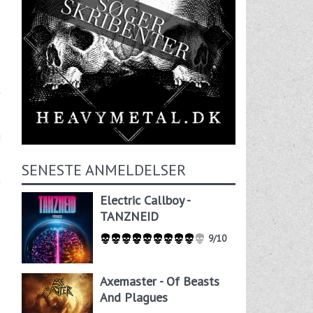
t
g
SENESTE ANMELDELSER
Electric Callboy -
TANZNEID
9/10
Axemaster - Of Beasts
And Plagues