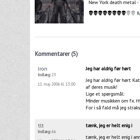
New York death metal - Y
8
Kommentarer (5)
Iron
Jeg har aldrig før hørt
Indlæg:
23
Jeg har aldrig før hørt K
11. maj 2006 kl. 13.00
af deres musik!
Lige et spørgsmål:
Minder musikken om fx. Hyp
For i så fald må jeg straks
tlt
tænk, jeg er helt enig i
Indlæg:
66
tænk, jeg er helt enig i a