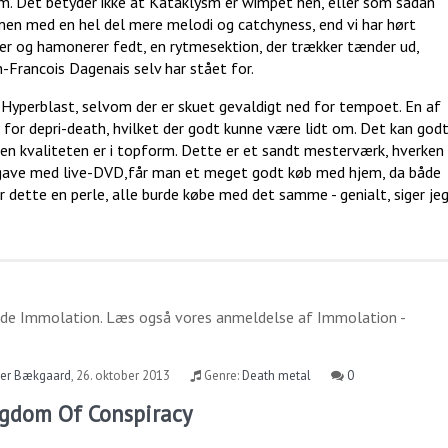
um. Det betyder ikke at Kataklysm er wimpet hen, eller som sådan
, men med en hel del mere melodi og catchyness, end vi har hørt
inger og hamonerer fedt, en rytmesektion, der trækker tænder ud,
-Francois Dagenais selv har stået for.
 Hyperblast, selvom der er skuet gevaldigt ned for tempoet. En af
 for depri-death, hvilket der godt kunne være lidt om. Det kan god
n kvaliteten er i topform. Dette er et sandt mesterværk, hverken
gave med live-DVD,får man et meget godt køb med hjem, da både
 er dette en perle, alle burde købe med det samme - genialt, siger je
ide
Immolation
. Læs også vores anmeldelse af
Immolation -
per Bækgaard
,
26. oktober 2013
Genre:
Death metal
0
ngdom Of Conspiracy