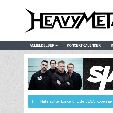
ANMELDELSER
KONCERTKALENDER
Hate spiller koncert i
Lille VEGA, Københav