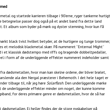
e med
tal og startede karrieren tilbage i 90’erne, ryger tankerne hurtig
 betegnelse passer dog også på et andet band fra dette land
et. Et album som byder på mørk og dyster stemning, hvor kun få
rkt black tvist hvilket betyder, at de hurtigere og tunge trommer,
tes et melodisk blackmetal skær. På nummeret ”Enternal Might”
 i et klassisk dødstempo med riffs og bragende dobbeltpedaller,
l i form af de underliggende effekter nummeret indeholder samt
ra dødsmetallen, hvor man kan skelne ordene, der bliver brølet,
arslende ala den Nergal præsterer i Behemoth. I det hele taget er
er tilbage til, når jeg høre
Solarflesh
. Den underliggende mørke
t de underliggende effekter minder om noget, der kunne komme
piband, for deres primære genre er dødsmetallen, hvor de så har
 dødsmetallen. Ej heller findes der de store nyskabelser på