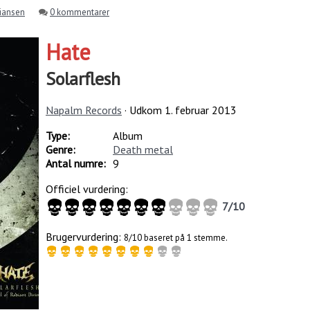
tiansen
0 kommentarer
Hate
Solarflesh
Napalm Records
· Udkom
1. februar 2013
Type:
Album
Genre:
Death metal
Antal numre:
9
Officiel vurdering:
7
/
10
Brugervurdering:
8/10 baseret på 1 stemme.