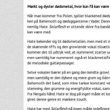
Mørkt og dyster dødsmetal, hvor kun få kan vær
Når man kommer fra Polen, spiller blackened dødsme
hen på Behemoth og dødsgiganterne i Vader. Denne
nemlig Hate.
Solarflesh
er ottende skive fra band
kan være med.
Hate bekender sig til dødsmetallen, men med et mø
de skærende riffs og den growlende vokal tilsæt
kommer det til udtryk ved, at nummeret starter ud
men samtidig har nummeret også et blackmetalfee
de melodiske guitarpassager.
Selve vokalen bærer på en gang den kendte growl f
men samtidig er den dybere og mere grum og ildev
Behemoth det band, som mine tanker konstant vend
stemning, den grumme og energifyldte vokal, sam
fra Nergals hånd. Hate er dog på ingen måde et ko
givet denne genre et mørkere touch.
Hate har med
Solarflesh
på ingen måde redefineret