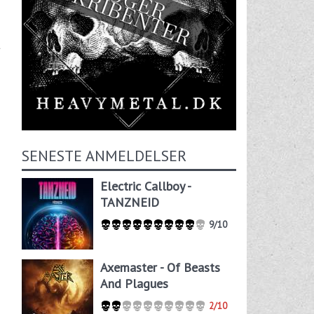
t
SENESTE ANMELDELSER
Electric Callboy -
TANZNEID
9/10
Axemaster - Of Beasts
And Plagues
2/10