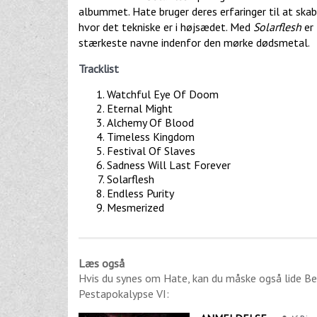
albummet. Hate bruger deres erfaringer til at s
hvor det tekniske er i højsædet. Med
Solarflesh
er 
stærkeste navne indenfor den mørke dødsmetal.
Tracklist
Watchful Eye Of Doom
Eternal Might
Alchemy Of Blood
Timeless Kingdom
Festival Of Slaves
Sadness Will Last Forever
Solarflesh
Endless Purity
Mesmerized
Læs også
Hvis du synes om
Hate
, kan du måske også lide
Be
Pestapokalypse VI
: