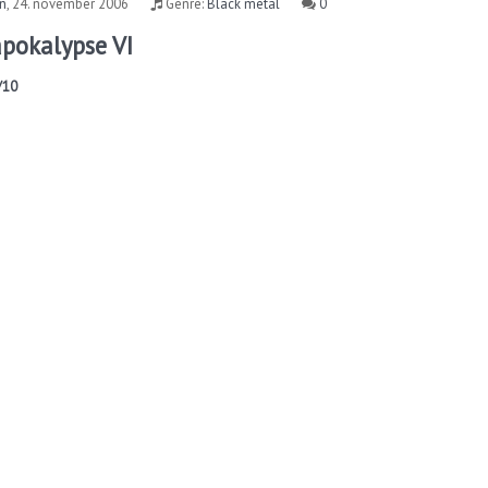
rn
,
24. november 2006
Genre:
Black metal
0
apokalypse VI
/10