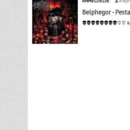
ANMELDELSE
Af
Bjo
Belphegor - Pest
8