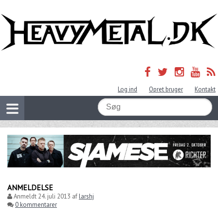
Log ind
Opret bruger
Kontakt
ANMELDELSE
Anmeldt
24. juli 2013
af
larshj
0 kommentarer