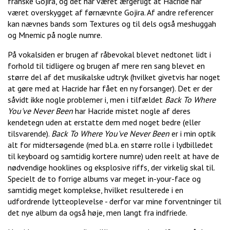
franske Gojira, og det har været ærgerligt at Hacride har
været overskygget af førnævnte Gojira. Af andre referencer
kan nævnes bands som Textures og til dels også meshuggah
og Mnemic på nogle numre.
På vokalsiden er brugen af råbevokal blevet nedtonet lidt i
forhold til tidligere og brugen af mere ren sang blevet en
større del af det musikalske udtryk (hvilket givetvis har noget
at gøre med at Hacride har fået en ny forsanger). Det er der
såvidt ikke nogle problemer i, men i tilfældet
Back To Where
You've Never Been
har Hacride mistet nogle af deres
kendetegn uden at erstatte dem med noget bedre (eller
tilsvarende).
Back To Where You've Never Been
er i min optik
alt for midtersøgende (med bl.a. en større rolle i lydbilledet
til keyboard og samtidig kortere numre) uden reelt at have de
nødvendige hooklines og eksplosive riffs, der virkelig skal til.
Specielt de to forrige albums var meget in-your-face og
samtidig meget komplekse, hvilket resulterede i en
udfordrende lytteoplevelse - derfor var mine forventninger til
det nye album da også høje, men langt fra indfriede.