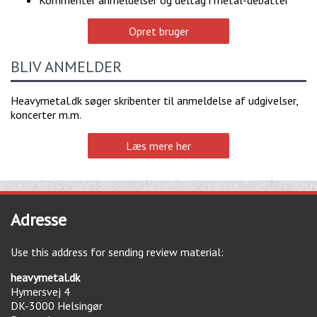
Kommentér anmeldelser og deltag i metal-debatter
Opret bruger
BLIV ANMELDER
Heavymetal.dk søger skribenter til anmeldelse af udgivelser,
koncerter m.m.
Læs mere her
Adresse
Use this address for sending review material:
heavymetal.dk
Hymersvej 4
DK-3000
Helsingør