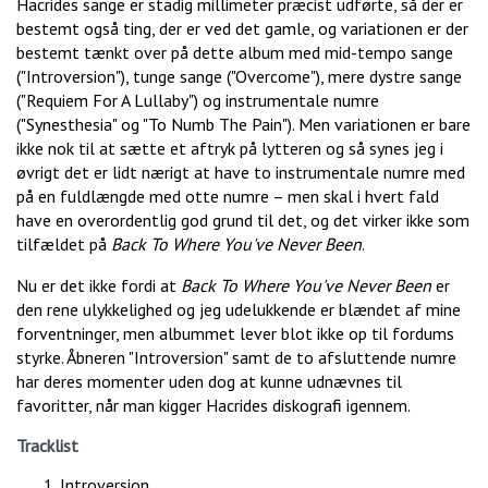
Hacrides sange er stadig millimeter præcist udførte, så der er
bestemt også ting, der er ved det gamle, og variationen er der
bestemt tænkt over på dette album med mid-tempo sange
("Introversion"), tunge sange ("Overcome"), mere dystre sange
("Requiem For A Lullaby") og instrumentale numre
("Synesthesia" og "To Numb The Pain"). Men variationen er bare
ikke nok til at sætte et aftryk på lytteren og så synes jeg i
øvrigt det er lidt nærigt at have to instrumentale numre med
på en fuldlængde med otte numre – men skal i hvert fald
have en overordentlig god grund til det, og det virker ikke som
tilfældet på
Back To Where You've Never Been
.
Nu er det ikke fordi at
Back To Where You've Never Been
er
den rene ulykkelighed og jeg udelukkende er blændet af mine
forventninger, men albummet lever blot ikke op til fordums
styrke. Åbneren "Introversion" samt de to afsluttende numre
har deres momenter uden dog at kunne udnævnes til
favoritter, når man kigger Hacrides diskografi igennem.
Tracklist
Introversion