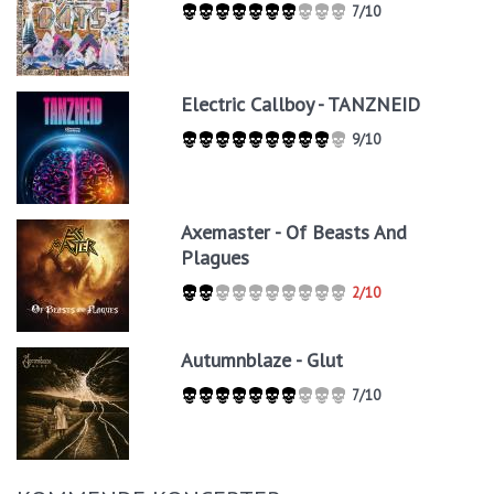
7/10
Electric Callboy - TANZNEID
9/10
Axemaster - Of Beasts And
Plagues
2/10
Autumnblaze - Glut
7/10