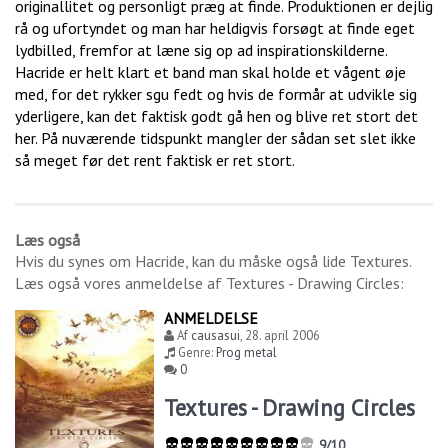
originallitet og personligt præg at finde. Produktionen er dejlig
rå og ufortyndet og man har heldigvis forsøgt at finde eget
lydbilled, fremfor at læne sig op ad inspirationskilderne.
Hacride er helt klart et band man skal holde et vågent øje
med, for det rykker sgu fedt og hvis de formår at udvikle sig
yderligere, kan det faktisk godt gå hen og blive ret stort det
her. På nuværende tidspunkt mangler der sådan set slet ikke
så meget før det rent faktisk er ret stort.
Læs også
Hvis du synes om
Hacride
, kan du måske også lide
Textures
.
Læs også vores anmeldelse af
Textures - Drawing Circles
:
ANMELDELSE
Af
causasui
,
28. april 2006
Genre:
Prog metal
0
Textures - Drawing Circles
9/10