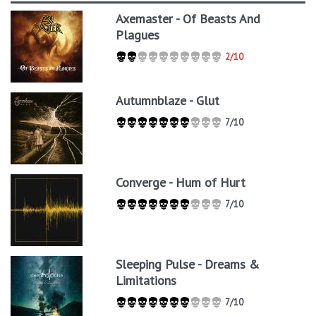
Axemaster - Of Beasts And
Plagues
2/10
Autumnblaze - Glut
7/10
Converge - Hum of Hurt
7/10
Sleeping Pulse - Dreams &
Limitations
7/10