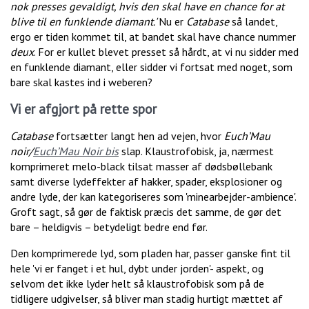
nok presses gevaldigt, hvis den skal have en chance for at
blive til en funklende diamant.'
Nu er
Catabase
så landet,
ergo er tiden kommet til, at bandet skal have chance nummer
deux
. For er kullet blevet presset så hårdt, at vi nu sidder med
en funklende diamant, eller sidder vi fortsat med noget, som
bare skal kastes ind i weberen?
Vi er afgjort på rette spor
Catabase
fortsætter langt hen ad vejen, hvor
Euch’Mau
noir/
Euch’Mau Noir bis
slap. Klaustrofobisk, ja, nærmest
komprimeret melo-black tilsat masser af dødsbøllebank
samt diverse lydeffekter af hakker, spader, eksplosioner og
andre lyde, der kan kategoriseres som 'minearbejder-ambience'.
Groft sagt, så gør de faktisk præcis det samme, de gør det
bare – heldigvis – betydeligt bedre end før.
Den komprimerede lyd, som pladen har, passer ganske fint til
hele 'vi er fanget i et hul, dybt under jorden'- aspekt, og
selvom det ikke lyder helt så klaustrofobisk som på de
tidligere udgivelser, så bliver man stadig hurtigt mættet af