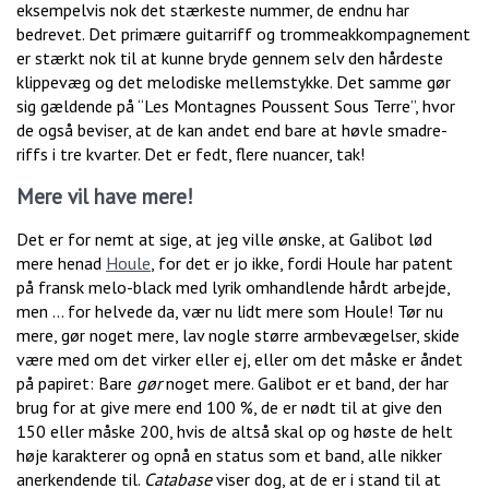
eksempelvis nok det stærkeste nummer, de endnu har
bedrevet. Det primære guitarriff og trommeakkompagnement
er stærkt nok til at kunne bryde gennem selv den hårdeste
klippevæg og det melodiske mellemstykke. Det samme gør
sig gældende på “Les Montagnes Poussent Sous Terre”, hvor
de også beviser, at de kan andet end bare at høvle smadre-
riffs i tre kvarter. Det er fedt, flere nuancer, tak!
Mere vil have mere!
Det er for nemt at sige, at jeg ville ønske, at Galibot lød
mere henad
Houle
, for det er jo ikke, fordi Houle har patent
på fransk melo-black med lyrik omhandlende hårdt arbejde,
men … for helvede da, vær nu lidt mere som Houle! Tør nu
mere, gør noget mere, lav nogle større armbevægelser, skide
være med om det virker eller ej, eller om det måske er åndet
på papiret: Bare
gør
noget mere. Galibot er et band, der har
brug for at give mere end 100 %, de er nødt til at give den
150 eller måske 200, hvis de altså skal op og høste de helt
høje karakterer og opnå en status som et band, alle nikker
anerkendende til.
Catabase
viser dog, at de er i stand til at