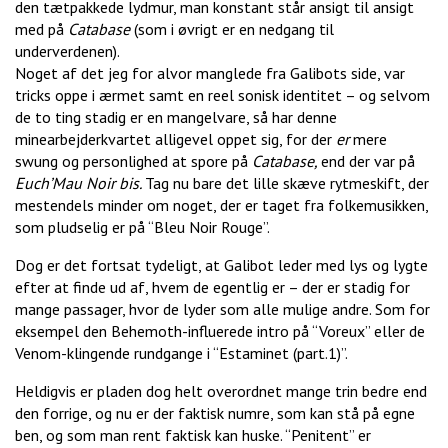
den tætpakkede lydmur, man konstant står ansigt til ansigt
med på
Catabase
(som i øvrigt er en nedgang til
underverdenen).
Noget af det jeg for alvor manglede fra Galibots side, var
tricks oppe i ærmet samt en reel sonisk identitet – og selvom
de to ting stadig er en mangelvare, så har denne
minearbejderkvartet alligevel oppet sig, for der
er
mere
swung og personlighed at spore på
Catabase,
end der var på
Euch’Mau Noir bis.
Tag nu bare det lille skæve rytmeskift, der
mestendels minder om noget, der er taget fra folkemusikken,
som pludselig er på “Bleu Noir Rouge”.
Dog er det fortsat tydeligt, at Galibot leder med lys og lygte
efter at finde ud af, hvem de egentlig er – der er stadig for
mange passager, hvor de lyder som alle mulige andre. Som for
eksempel den Behemoth-influerede intro på “Voreux” eller de
Venom-klingende rundgange i “Estaminet (part.1)”.
Heldigvis er pladen dog helt overordnet mange trin bedre end
den forrige, og nu er der faktisk numre, som kan stå på egne
ben, og som man rent faktisk kan huske. “Penitent” er