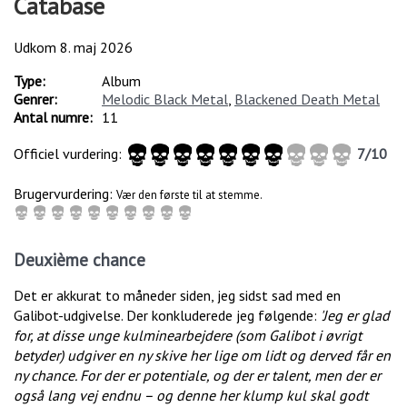
Catabase
Udkom
8. maj 2026
Type:
Album
Genrer:
Melodic Black Metal
,
Blackened Death Metal
Antal numre:
11
Officiel vurdering:
7
/
10
Brugervurdering:
Vær den første til at stemme.
Deuxième chance
Det er akkurat to måneder siden, jeg sidst sad med en
Galibot-udgivelse. Der konkluderede jeg følgende:
'
Jeg er glad
for, at disse unge kulminearbejdere (som Galibot i øvrigt
betyder) udgiver en ny skive her lige om lidt og derved får en
ny chance. For der er potentiale, og der er talent, men der er
også lang vej endnu – og denne her klump kul skal godt