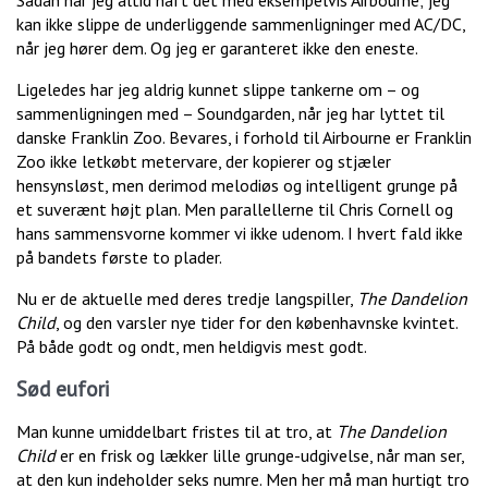
Sådan har jeg altid haft det med eksempelvis Airbourne; jeg
kan ikke slippe de underliggende sammenligninger med AC/DC,
når jeg hører dem. Og jeg er garanteret ikke den eneste.
Ligeledes har jeg aldrig kunnet slippe tankerne om – og
sammenligningen med – Soundgarden, når jeg har lyttet til
danske Franklin Zoo. Bevares, i forhold til Airbourne er Franklin
Zoo ikke letkøbt metervare, der kopierer og stjæler
hensynsløst, men derimod melodiøs og intelligent grunge på
et suverænt højt plan. Men parallellerne til Chris Cornell og
hans sammensvorne kommer vi ikke udenom. I hvert fald ikke
på bandets første to plader.
Nu er de aktuelle med deres tredje langspiller,
The Dandelion
Child
, og den varsler nye tider for den københavnske kvintet.
På både godt og ondt, men heldigvis mest godt.
Sød eufori
Man kunne umiddelbart fristes til at tro, at
The Dandelion
Child
er en frisk og lækker lille grunge-udgivelse, når man ser,
at den kun indeholder seks numre. Men her må man hurtigt tro