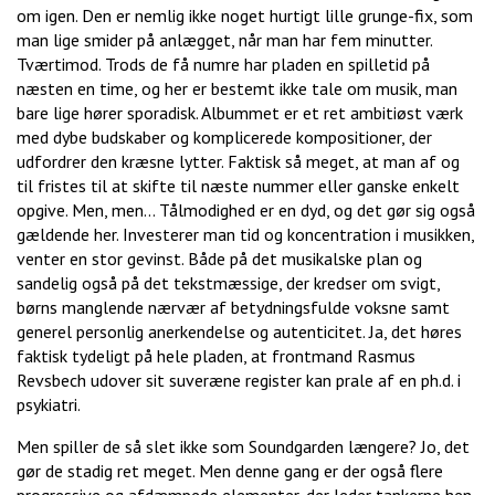
om igen. Den er nemlig ikke noget hurtigt lille grunge-fix, som
man lige smider på anlægget, når man har fem minutter.
Tværtimod. Trods de få numre har pladen en spilletid på
næsten en time, og her er bestemt ikke tale om musik, man
bare lige hører sporadisk. Albummet er et ret ambitiøst værk
med dybe budskaber og komplicerede kompositioner, der
udfordrer den kræsne lytter. Faktisk så meget, at man af og
til fristes til at skifte til næste nummer eller ganske enkelt
opgive. Men, men… Tålmodighed er en dyd, og det gør sig også
gældende her. Investerer man tid og koncentration i musikken,
venter en stor gevinst. Både på det musikalske plan og
sandelig også på det tekstmæssige, der kredser om svigt,
børns manglende nærvær af betydningsfulde voksne samt
generel personlig anerkendelse og autenticitet. Ja, det høres
faktisk tydeligt på hele pladen, at frontmand Rasmus
Revsbech udover sit suveræne register kan prale af en ph.d. i
psykiatri.
Men spiller de så slet ikke som Soundgarden længere? Jo, det
gør de stadig ret meget. Men denne gang er der også flere