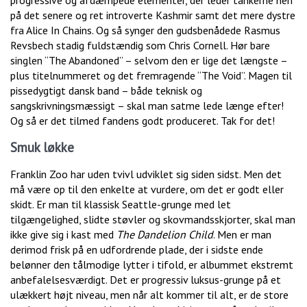
progressive og afdæmpede elementer, der leder tankerne hen
på det senere og ret introverte Kashmir samt det mere dystre
fra Alice In Chains. Og så synger den gudsbenådede Rasmus
Revsbech stadig fuldstændig som Chris Cornell. Hør bare
singlen “The Abandoned” – selvom den er lige det længste –
plus titelnummeret og det fremragende “The Void”. Magen til
pissedygtigt dansk band – både teknisk og
sangskrivningsmæssigt – skal man satme lede længe efter!
Og så er det tilmed fandens godt produceret. Tak for det!
Smuk løkke
Franklin Zoo har uden tvivl udviklet sig siden sidst. Men det
må være op til den enkelte at vurdere, om det er godt eller
skidt. Er man til klassisk Seattle-grunge med let
tilgængelighed, slidte støvler og skovmandsskjorter, skal man
ikke give sig i kast med
The Dandelion Child
. Men er man
derimod frisk på en udfordrende plade, der i sidste ende
belønner den tålmodige lytter i tifold, er albummet ekstremt
anbefalelsesværdigt. Det er progressiv luksus-grunge på et
ulækkert højt niveau, men når alt kommer til alt, er de store