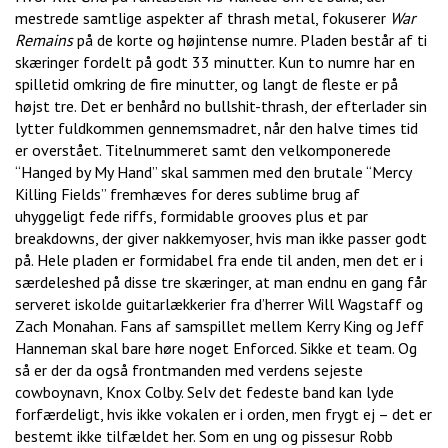
mestrede samtlige aspekter af thrash metal, fokuserer
War
Remains
på de korte og højintense numre. Pladen består af ti
skæringer fordelt på godt 33 minutter. Kun to numre har en
spilletid omkring de fire minutter, og langt de fleste er på
højst tre. Det er benhård no bullshit-thrash, der efterlader sin
lytter fuldkommen gennemsmadret, når den halve times tid
er overstået. Titelnummeret samt den velkomponerede
“Hanged by My Hand” skal sammen med den brutale “Mercy
Killing Fields” fremhæves for deres sublime brug af
uhyggeligt fede riffs, formidable grooves plus et par
breakdowns, der giver nakkemyoser, hvis man ikke passer godt
på. Hele pladen er formidabel fra ende til anden, men det er i
særdeleshed på disse tre skæringer, at man endnu en gang får
serveret iskolde guitarlækkerier fra d’herrer Will Wagstaff og
Zach Monahan. Fans af samspillet mellem Kerry King og Jeff
Hanneman skal bare høre noget Enforced. Sikke et team. Og
så er der da også frontmanden med verdens sejeste
cowboynavn, Knox Colby. Selv det fedeste band kan lyde
forfærdeligt, hvis ikke vokalen er i orden, men frygt ej – det er
bestemt ikke tilfældet her. Som en ung og pissesur Robb