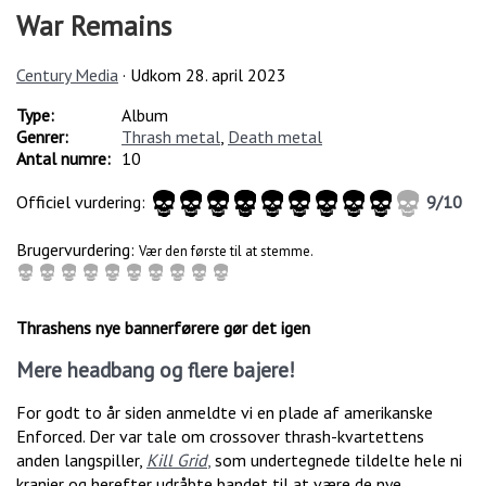
War Remains
Century Media
· Udkom
28. april 2023
Type:
Album
Genrer:
Thrash metal
,
Death metal
Antal numre:
10
Officiel vurdering:
9
/
10
Brugervurdering:
Vær den første til at stemme.
Thrashens nye bannerførere gør det igen
Mere headbang og flere bajere!
For godt to år siden anmeldte vi en plade af amerikanske
Enforced. Der var tale om crossover thrash-kvartettens
anden langspiller,
Kill Grid
,
som undertegnede tildelte hele ni
kranier og herefter udråbte bandet til at være de nye