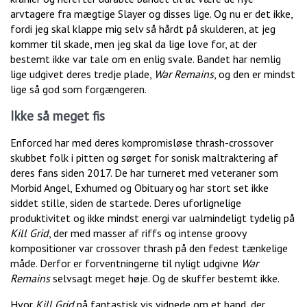
arvtagere fra mægtige Slayer og disses lige. Og nu er det ikke,
fordi jeg skal klappe mig selv så hårdt på skulderen, at jeg
kommer til skade, men jeg skal da lige love for, at der
bestemt ikke var tale om en enlig svale. Bandet har nemlig
lige udgivet deres tredje plade,
War Remains
, og den er mindst
lige så god som forgængeren.
Ikke så meget fis
Enforced har med deres kompromisløse thrash-crossover
skubbet folk i pitten og sørget for sonisk maltraktering af
deres fans siden 2017. De har turneret med veteraner som
Morbid Angel, Exhumed og Obituary og har stort set ikke
siddet stille, siden de startede. Deres uforlignelige
produktivitet og ikke mindst energi var ualmindeligt tydelig på
Kill Grid
, der med masser af riffs og intense groovy
kompositioner var crossover thrash på den fedest tænkelige
måde. Derfor er forventningerne til nyligt udgivne
War
Remains
selvsagt meget høje. Og de skuffer bestemt ikke.
Hvor
Kill Grid
på fantastisk vis vidnede om et band, der