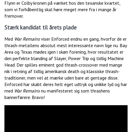
Flynn er Colby kronen på værket hos den texanske kvartet,
som vi forhåbentlig skal høre meget mere fra i mange år
fremover.
Stærk kandidat til årets plade
Med
War Remains
viser Enforced endnu en gang, hvorfor de er
thrash-metallens absolut mest interessante navn lige nu. Bay
Area og Texas mødes igen i skøn forening, hvor resultatet er
den perfekte blanding af Slayer, Power Trip og tidlig Machine
Head. Der spilles eminent god thrash-crossover med mange
nik i retning af tidlig amerikansk death og klassiske thrash-
traditioner, men vel at mærke uden bare at gentage disse.
Enforced har skabt deres helt eget udtryk og unikke lyd og har
med
War Remains
nu manifesteret sig som thrashens
bannerførere. Bravo!