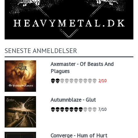
SENESTE ANMELDELSER
Axemaster - Of Beasts And
Plagues
2/10
Autumnblaze - Glut
7/10
Converge - Hum of Hurt