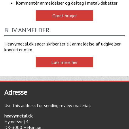
Kommentér anmeldelser og deltag i metal-debatter
Opret bruger
BLIV ANMELDER
Heavymetal.dk søger skribenter til anmeldelse af udgivelser,
koncerter m.m.
Læs mere her
Adresse
Use this address for sending review material:
heavymetal.dk
Hymersvej 4
DK-3000
Helsingør