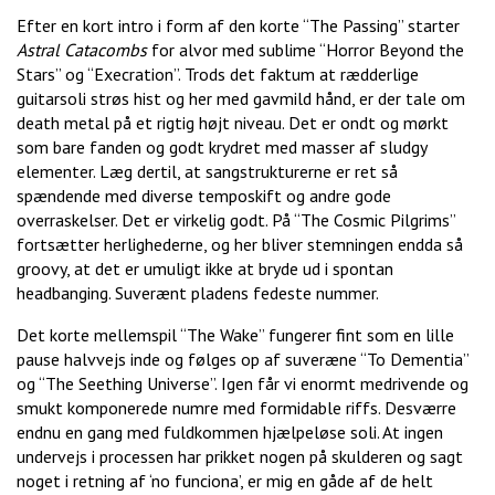
Efter en kort intro i form af den korte “The Passing” starter
Astral Catacombs
for alvor med sublime “Horror Beyond the
Stars” og “Execration”. Trods det faktum at rædderlige
guitarsoli strøs hist og her med gavmild hånd, er der tale om
death metal på et rigtig højt niveau. Det er ondt og mørkt
som bare fanden og godt krydret med masser af sludgy
elementer. Læg dertil, at sangstrukturerne er ret så
spændende med diverse temposkift og andre gode
overraskelser. Det er virkelig godt. På “The Cosmic Pilgrims”
fortsætter herlighederne, og her bliver stemningen endda så
groovy, at det er umuligt ikke at bryde ud i spontan
headbanging. Suverænt pladens fedeste nummer.
Det korte mellemspil “The Wake” fungerer fint som en lille
pause halvvejs inde og følges op af suveræne “To Dementia”
og “The Seething Universe”. Igen får vi enormt medrivende og
smukt komponerede numre med formidable riffs. Desværre
endnu en gang med fuldkommen hjælpeløse soli. At ingen
undervejs i processen har prikket nogen på skulderen og sagt
noget i retning af ‘no funciona’, er mig en gåde af de helt