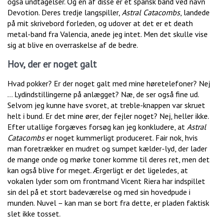
også undtagelser. Og en af disse er et spansk band ved navn
Devotion. Deres tredje langspiller,
Astral Catacombs
, landede
på mit skrivebord forleden, og udover at det er et death
metal-band fra Valencia, anede jeg intet. Men det skulle vise
sig at blive en overraskelse af de bedre.
Hov, der er noget galt
Hvad pokker? Er der noget galt med mine høretelefoner? Nej
… Lydindstillingerne på anlægget? Næ, de ser også fine ud.
Selvom jeg kunne have svoret, at treble-knappen var skruet
helt i bund. Er det mine ører, der fejler noget? Nej, heller ikke.
Efter utallige forgæves forsøg kan jeg konkludere, at
Astral
Catacombs
er noget kummerligt produceret. Fair nok, hvis
man foretrækker en mudret og sumpet kælder-lyd, der lader
de mange onde og mørke toner komme til deres ret, men det
kan også blive for meget. Ærgerligt er det ligeledes, at
vokalen lyder som om frontmand Vicent Riera har indspillet
sin del på et stort badeværelse og med sin hovedpude i
munden. Nuvel – kan man se bort fra dette, er pladen faktisk
slet ikke tosset.