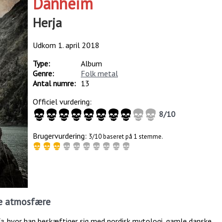
Danheim
Herja
Udkom
1. april 2018
Type:
Album
Genre:
Folk metal
Antal numre:
13
Officiel vurdering:
8
/
10
Brugervurdering:
3/10 baseret på 1 stemme.
de atmosfære
a
, hvor han beskæftiger sig med nordisk mytologi, gamle danske