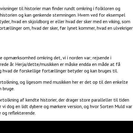
visninger til historier man finder rundt omkring i folkloren og
f historien og kan genkende stemningen. Hvem ved for eksempel
tyder, hvad en skjoldborg er eller hvad der sker med en viking, som
ortællinger om, hvad der sker, før lynet kommer, hvad en ulvekriger
be opmærksomhed omkring det, vi i norden var; rejsende i
rede år. Herja/dette/musikken er måske endda en måde at få
g hvad de forskellige fortællinger betyder og kan bruges til.
rtolkning, og ligesom med musikken her er det op til den enkelte
n bruge.
tolkning af kendte historier, der drager store paralleller til tiden
r vi dog en lidt dybere og mørkere version, og hvor Sorten Muld var
 og reflekterende.