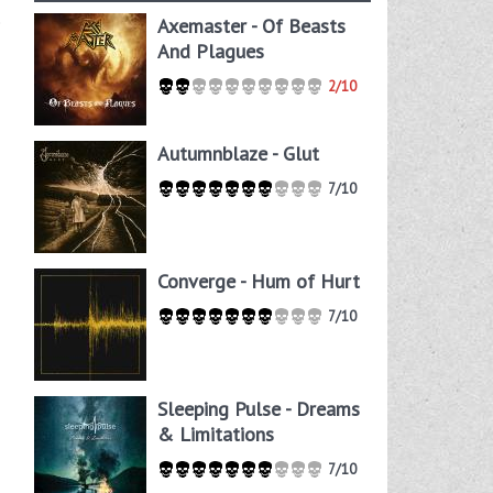
e
Axemaster - Of Beasts
And Plagues
2/10
Autumnblaze - Glut
7/10
Converge - Hum of Hurt
7/10
Sleeping Pulse - Dreams
& Limitations
7/10