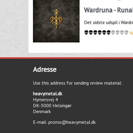
Wardruna - Runal
Det sidste udspil i Wardr
6
Adresse
Use this address for sending review material:
heavymetal.dk
Hymersvej 4
DK-3000
Helsingør
Denmark
E-mail:
promo@heavymetal.dk