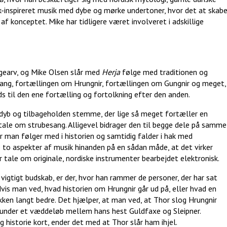
lk-inspireret musik med dybe og mørke undertoner, hvor det at skab
 af konceptet. Mike har tidligere været involveret i adskillige
ngearv, og Mike Olsen slår med
Herja
følge med traditionen og
gang, fortællingen om Hrungnir, fortællingen om Gungnir og meget,
 til den ene fortælling og fortolkning efter den anden.
b og tilbageholden stemme, der lige så meget fortæller en
r tale om strubesang. Alligevel bidrager den til begge dele på samme
når man følger med i historien og samtidig falder i hak med
e to aspekter af musik hinanden på en sådan måde, at det virker
tale om originale, nordiske instrumenter bearbejdet elektronisk.
gtigt budskab, er der, hvor han rammer de personer, der har sat
Hvis man ved, hvad historien om Hrungnir går ud på, eller hvad en
kken langt bedre. Det hjælper, at man ved, at Thor slog Hrungnir
la under et væddeløb mellem hans hest Guldfaxe og Sleipner.
ng historie kort, ender det med at Thor slår ham ihjel.