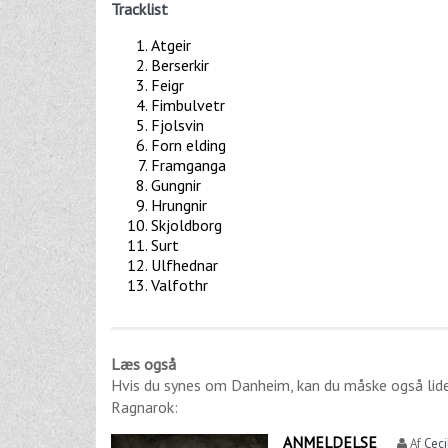
Tracklist
Atgeir
Berserkir
Feigr
Fimbulvetr
Fjolsvin
Forn elding
Framganga
Gungnir
Hrungnir
Skjoldborg
Surt
Ulfhednar
Valfothr
Læs også
Hvis du synes om
Danheim
, kan du måske også li
Ragnarok
:
ANMELDELSE
Af
Ceci