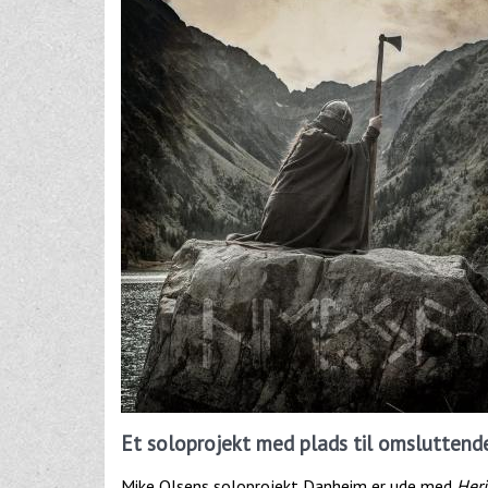
Et soloprojekt med plads til omslutten
Mike Olsens soloprojekt Danheim er ude med
Herj