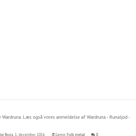
de
Wardruna
. Læs også vores anmeldelse af
Wardruna - Runaljod -
lie Roos
,
1. december 2016
Genre:
Folk metal
0