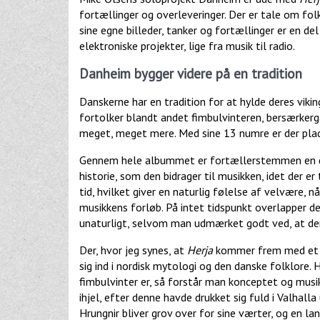
fortællinger og overleveringer. Der er tale om fo
sine egne billeder, tanker og fortællinger er en del
elektroniske projekter, lige fra musik til radio.
Danheim bygger videre på en tradition
Danskerne har en tradition for at hylde deres viki
fortolker blandt andet fimbulvinteren, bersærker
meget, meget mere. Med sine 13 numre er der plads
Gennem hele albummet er fortællerstemmen en dy
historie, som den bidrager til musikken, idet der e
tid, hvilket giver en naturlig følelse af velvære, 
musikkens forløb. På intet tidspunkt overlapper d
unaturligt, selvom man udmærket godt ved, at der 
Der, hvor jeg synes, at
Herja
kommer frem med et vi
sig ind i nordisk mytologi og den danske folklore. 
fimbulvinter er, så forstår man konceptet og musi
ihjel, efter denne havde drukket sig fuld i Valhal
Hrungnir bliver grov over for sine værter, og en la