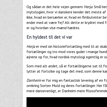
Og sådan er det hele vejen gennem
Herja
. Små hen
mytologien, hvor vi danskere kender det meste a
ikke, hvad en bersærker er, hvad en fimbulvinter be
ender med at være fej? Alt dette er krydret med f
er og hvordan vise mænd hædres.
En hyldest til det vi var
Herja
er med sin historiefortælling med til at ska
fortællinger og tro mod vores guder i mange hund
øjnene op for, hvad nordisk mytologi egentlig er o
Som med alt andet, så er fortællingerne sat til fo
lytter at fortolke og tage det med, som denne ka
Danheim
er for mig en fantastisk levering af en for
omkring Sorten Muld og deres fortællinger. Her få
mere dansevenligt, er Danheim mere filosoferende