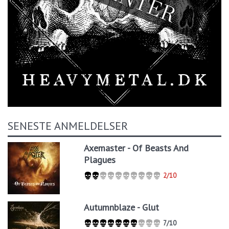
SENESTE ANMELDELSER
Axemaster - Of Beasts And
Plagues
2/10
Autumnblaze - Glut
7/10