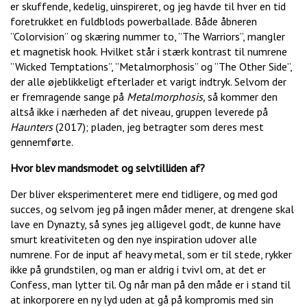
er skuffende, kedelig, uinspireret, og jeg havde til hver en tid
foretrukket en fuldblods powerballade. Både åbneren
”Colorvision” og skæring nummer to, ”The Warriors”, mangler
et magnetisk hook. Hvilket står i stærk kontrast til numrene
”Wicked Temptations”, ”Metalmorphosis” og ”The Other Side”,
der alle øjeblikkeligt efterlader et varigt indtryk. Selvom der
er fremragende sange på
Metalmorphosis,
så kommer den
altså ikke i nærheden af det niveau, gruppen leverede på
Haunters
(2017); pladen, jeg betragter som deres mest
gennemførte.
Hvor blev mandsmodet og selvtilliden af?
Der bliver eksperimenteret mere end tidligere, og med god
succes, og selvom jeg på ingen måder mener, at drengene skal
lave en Dynazty, så synes jeg alligevel godt, de kunne have
smurt kreativiteten og den nye inspiration udover alle
numrene. For de input af heavy metal, som er til stede, rykker
ikke på grundstilen, og man er aldrig i tvivl om, at det er
Confess, man lytter til. Og når man på den måde er i stand til
at inkorporere en ny lyd uden at gå på kompromis med sin