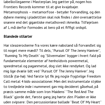
labelkollegaerne i Masterplan. Jeg gætter på, nogen hos
Frontiers Records kommer til at give kvajebajer.
Metamorphosis – metamorfose - betyder forvandling, og den
dybere mening i pladetitlen skal nok findes i
den
oversættelse
snarere end det gigantiske metalhoved i Amerika. Tilføjelsen
af L må derfor formodes at bero på et fiffigt ordspil.
Blandede stilarter
Har sleazerockerne fra vores kære naboland så forvandlet sig
til noget mere mædl? Til dels, ”Pursuit Of The Jenny Haniver”,
”Running To My Death” og ”Silvermalen” bygger i hvert fald på
fundamentale elementer af henholdsvis powermetal,
speedmetal og paganmetal, dog slet ikke rendyrket. Og lad
mig lige dvæle lidt ved ”Pursuit Of The Jenny Haniver”. Jeg
tilstår (tø-hø): Ved første lyt fik jeg nogle frygtelige Freedom
Call metal 4 kids-associationer. Men det instrumentale stykke
to tredjedele inde i nummeret gav mig decideret gåsehud, på
præcis samme måde som Iron Maidens’ ”The Red And The
Black” gjorde det, første gang jeg hørte
den
. Pladen er ikke
uden svipsere: Den percussionløse ballade ”Beat Of My Heart”