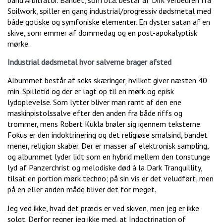
band Arbitrator. Bandet, som bl.a. består af Dirk Verbeuren fra
Soilwork, spiller en gang industrial/progressiv dødsmetal med
både gotiske og symfoniske elementer. En dyster satan af en
skive, som emmer af dommedag og en post-apokalyptisk
mørke.
Industrial dødsmetal hvor salverne brager afsted
Albummet består af seks skæringer, hvilket giver næsten 40
min. Spilletid og der er lagt op til en mørk og episk
lydoplevelse. Som lytter bliver man ramt af den ene
maskinpistolssalve efter den anden fra både riffs og
trommer, mens Robert Kukla brøler sig igennem teksterne.
Fokus er den indoktrinering og det religiøse smalsind, bandet
mener, religion skaber. Der er masser af elektronisk sampling,
og albummet lyder lidt som en hybrid mellem den tonstunge
lyd af Panzerchrist og melodiske død á la Dark Tranquillity,
tilsat en portion mørk techno; på sin vis er det veludført, men
på en eller anden måde bliver det for meget.
Jeg ved ikke, hvad det præcis er ved skiven, men jeg er ikke
solgt. Derfor regner jeg ikke med, at Indoctrination of