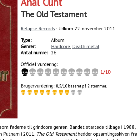
Anal Cunt
The Old Testament
Relapse Records
· Udkom
22. november 2011
Type:
Album
Genrer:
Hardcore
,
Death metal
Antal numre:
26
Officiel vurdering:
1
/
10
Brugervurdering:
8,5/10 baseret på 2 stemmer.
om faderne til grindcore genren. Bandet startede tilbage i 1988,
h Putnam i 2011.
The Old Testament
hedder opsamlingsskiven fra