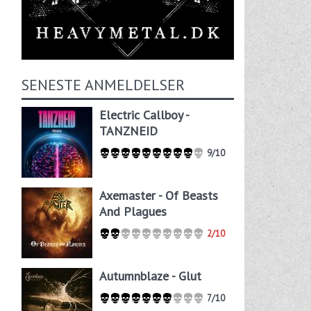
SENESTE ANMELDELSER
Electric Callboy -
TANZNEID
9/10
Axemaster - Of Beasts
And Plagues
2/10
Autumnblaze - Glut
7/10