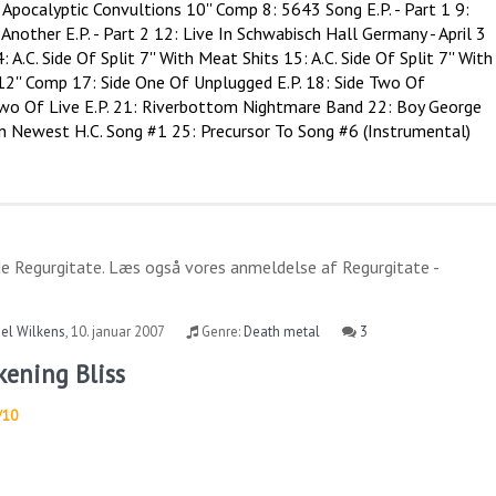
pocalyptic Convultions 10'' Comp 8: 5643 Song E.P. - Part 1 9:
 Another E.P. - Part 2 12: Live In Schwabisch Hall Germany - April 3
A.C. Side Of Split 7'' With Meat Shits 15: A.C. Side Of Split 7'' With
2'' Comp 17: Side One Of Unplugged E.P. 18: Side Two Of
e Two Of Live E.P. 21: Riverbottom Nightmare Band 22: Boy George
n Newest H.C. Song #1 25: Precursor To Song #6 (Instrumental)
de
Regurgitate
. Læs også vores anmeldelse af
Regurgitate -
el Wilkens
,
10. januar 2007
Genre:
Death metal
3
kening Bliss
/10