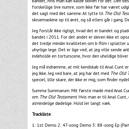
bandet, hvis man kan kalde skiven for det. Den be
forskellige live numre, som ikke før har været udgi
det sagt med det samme. At lytte til
The Old Tes
skruemaskine op til øret, og så ellers går i gang. 
Jeg forstår ikke rigtigt, hvad det er bandet og pl
bandet i 2011. For det andet er skiven ikke et op
det tredje minder kvaliteten om b-film i splatter u
uhyrlige lege. Det er lige ved, at jeg ville sende 
indeholde en torturscene, hvor den uheldige bliver 
Jeg må indrømme, at mit kendskab til Anal Cunt er 
jeg ikke. Jeg ved bare, at jeg har det med
The Old 
speciel, lille skare, der ikke er mig, som finder nyde
Summa Summarum. Mit første møde med Anal Cunt bl
om
The Old Testament
. Hvis man er til Anal Cunt,
almindelige dødelige. Hold Jer langt væk.
Trackliste
:
1: 1st Demo 2: 47-song Demo 3: 88-song Ep (Part 1) 