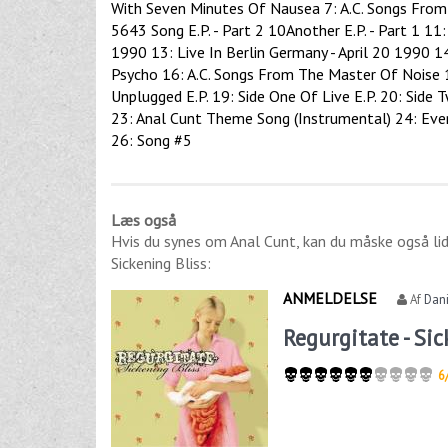
With Seven Minutes Of Nausea 7: A.C. Songs From A
5643 Song E.P. - Part 2 10Another E.P. - Part 1 11:
1990 13: Live In Berlin Germany - April 20 1990 14: 
Psycho 16: A.C. Songs From The Master Of Noise 1
Unplugged E.P. 19: Side One Of Live E.P. 20: Sid
23: Anal Cunt Theme Song (Instrumental) 24: Eve
26: Song #5
Læs også
Hvis du synes om
Anal Cunt
, kan du måske også li
Sickening Bliss
:
ANMELDELSE
Af
Dani
Regurgitate - Sic
6