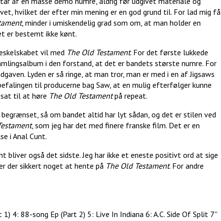
står af en masse demo numre, aldrig før udgivet materiale og
vet, hvilket der efter min mening er en god grund til. For lad mig få
tament
, minder i umiskendelig grad som om, at man holder en
Det er bestemt ikke kønt.
adeskelskabet vil med
The Old Testament
. For det første lukkede
samlingsalbum i den forstand, at det er bandets største numre. For
dgaven. Lyden er så ringe, at man tror, man er med i en af Jigsaws
anbefalingen til producerne bag Saw, at en mulig efterfølger kunne
sat til at høre
The Old Testament
på repeat.
begrænset, så om bandet altid har lyt sådan, og det er stilen ved
Testament
, som jeg har det med finere franske film. Det er en
lse i Anal Cunt.
iver også det sidste. Jeg har ikke et eneste positivt ord at sige
 er der sikkert noget at hente på
The Old Testament
. For andre
4: 88-song Ep (Part 2) 5: Live In Indiana 6: A.C. Side Of Split 7''