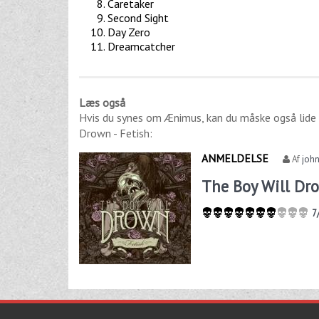
Caretaker
Second Sight
Day Zero
Dreamcatcher
Læs også
Hvis du synes om
Ænimus
, kan du måske også lide
Drown - Fetish
:
ANMELDELSE
Af
joh
The Boy Will Dro
7