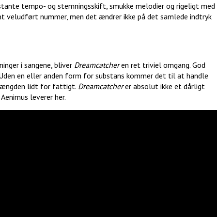
nstante tempo- og stemningsskift, smukke melodier og rigeligt med
mt veludført nummer, men det ændrer ikke på det samlede indtryk
inger i sangene, bliver
Dreamcatcher
en ret triviel omgang. God
 Uden en eller anden form for substans kommer det til at handle
ængden lidt for fattigt.
Dreamcatcher
er absolut ikke et dårligt
 Aenimus leverer her.