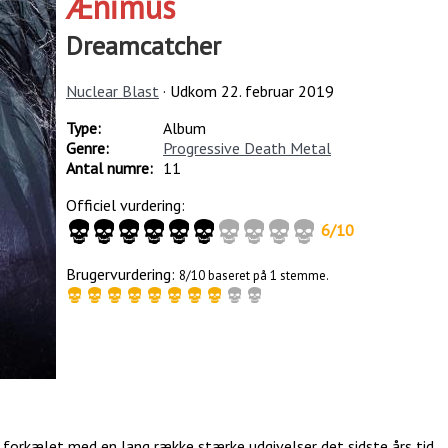
Ænimus
Dreamcatcher
Nuclear Blast
· Udkom
22. februar 2019
Type:
Album
Genre:
Progressive Death Metal
Antal numre:
11
Officiel vurdering:
6
/
10
Brugervurdering:
8/10 baseret på 1 stemme.
 forkælet med en lang række stærke udgivelser det sidste års tid,