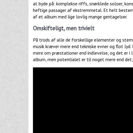
at byde på: komplekse riffs, snørklede soloer, ko
heftige passager af ekstremmetal. Et helt beste
af et album med lige lovlig mange gentagelser.
Omskifteligt, men trivielt
På trods af alle de forskellige elementer og stemn
musik kræver mere end tekniske evner og flot lyd.
mere om præstationer end indlevelse, og det er i l
album, men potentialet er til noget mere end det,