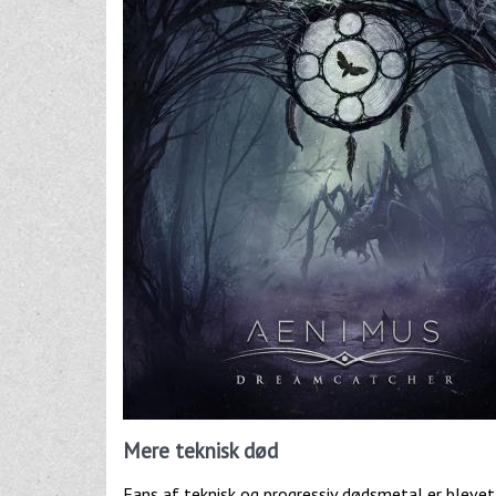
Mere teknisk død
Fans af teknisk og progressiv dødsmetal er blevet