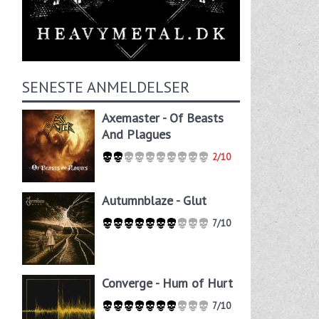
SENESTE ANMELDELSER
Axemaster - Of Beasts
And Plagues
2/10
Autumnblaze - Glut
7/10
Converge - Hum of Hurt
7/10