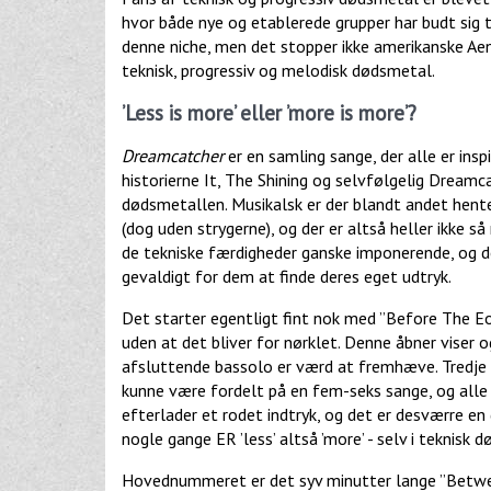
hvor både nye og etablerede grupper har budt sig 
denne niche, men det stopper ikke amerikanske Aen
teknisk, progressiv og melodisk dødsmetal.
’Less is more’ eller ’more is more’?
Dreamcatcher
er en samling sange, der alle er ins
historierne It, The Shining og selvfølgelig Dreamc
dødsmetallen. Musikalsk er der blandt andet hentet
(dog uden strygerne), og der er altså heller ikke s
de tekniske færdigheder ganske imponerende, og d
gevaldigt for dem at finde deres eget udtryk.
Det starter egentligt fint nok med ”Before The Eo
uden at det bliver for nørklet. Denne åbner viser 
afsluttende bassolo er værd at fremhæve. Tredje s
kunne være fordelt på en fem-seks sange, og alle
efterlader et rodet indtryk, og det er desværre e
nogle gange ER ’less’ altså ’more’ - selv i teknisk 
Hovednummeret er det syv minutter lange ”Between