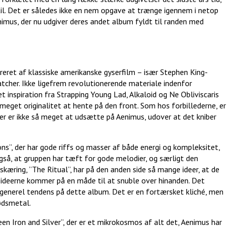
til. Det er således ikke en nem opgave at trænge igennem i netop
imus, der nu udgiver deres andet album fyldt til randen med
pireret af klassiske amerikanske gyserfilm – især Stephen King-
atcher. Ikke ligefrem revolutionerende materiale indenfor
 inspiration fra Strapping Young Lad, Alkaloid og Ne Obliviscaris
å meget originalitet at hente på den front. Som hos forbillederne, er
er er ikke så meget at udsætte på Aenimus, udover at det kniber
ns”, der har gode riffs og masser af både energi og kompleksitet,
også, at gruppen har tæft for gode melodier, og særligt den
kæring, ”The Ritual”, har på den anden side så mange ideer, at de
 ideerne kommer på en måde til at snuble over hinanden. Det
n generel tendens på dette album. Det er en fortærsket kliché, men
dødsmetal.
 Iron and Silver”, der er et mikrokosmos af alt det, Aenimus har