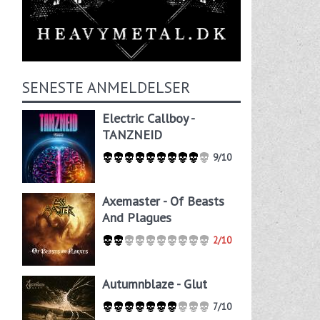
SENESTE ANMELDELSER
Electric Callboy -
TANZNEID
9/10
Axemaster - Of Beasts
And Plagues
2/10
Autumnblaze - Glut
7/10