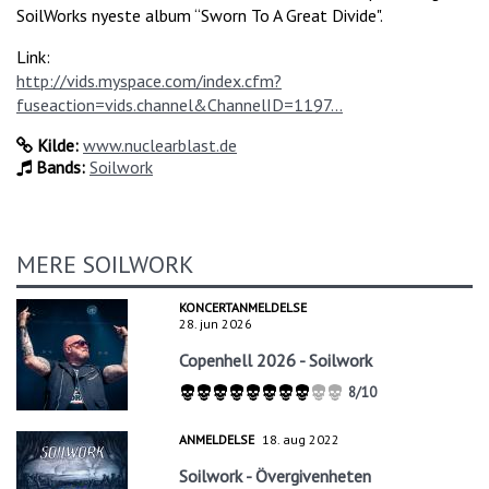
SoilWorks nyeste album “Sworn To A Great Divide".
Link:
http://vids.myspace.com/index.cfm?
fuseaction=vids.channel&ChannelID=1197...
Kilde:
www.nuclearblast.de
Bands:
Soilwork
MERE SOILWORK
KONCERTANMELDELSE
28. jun 2026
Copenhell 2026 - Soilwork
8/10
ANMELDELSE
18. aug 2022
Soilwork - Övergivenheten