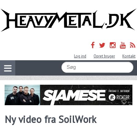
Log ind
Opret bruger
Kontakt
Ny video fra SoilWork