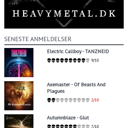
SENESTE ANMELDELSER
Electric Callboy - TANZNEID
9/10
Axemaster - Of Beasts And
Plagues
2/10
Autumnblaze - Glut
7/10