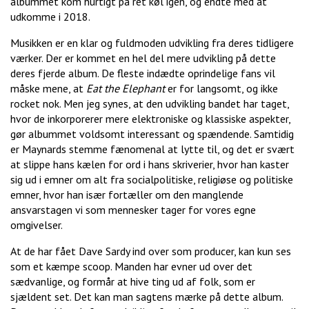
albummet kom hurtigt på ret køl igen, og endte med at
udkomme i 2018.
Musikken er en klar og fuldmoden udvikling fra deres tidligere
værker. Der er kommet en hel del mere udvikling på dette
deres fjerde album. De fleste indædte oprindelige fans vil
måske mene, at
Eat the Elephant
er for langsomt, og ikke
rocket nok. Men jeg synes, at den udvikling bandet har taget,
hvor de inkorporerer mere elektroniske og klassiske aspekter,
gør albummet voldsomt interessant og spændende. Samtidig
er Maynards stemme fænomenal at lytte til, og det er svært
at slippe hans kælen for ord i hans skriverier, hvor han kaster
sig ud i emner om alt fra socialpolitiske, religiøse og politiske
emner, hvor han især fortæller om den manglende
ansvarstagen vi som mennesker tager for vores egne
omgivelser.
At de har fået Dave Sardy ind over som producer, kan kun ses
som et kæmpe scoop. Manden har evner ud over det
sædvanlige, og formår at hive ting ud af folk, som er
sjældent set. Det kan man sagtens mærke på dette album.