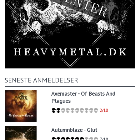
SENESTE ANMELDELSER
Axemaster - Of Beasts And
Plagues
2/10
Autumnblaze - Glut
7/10