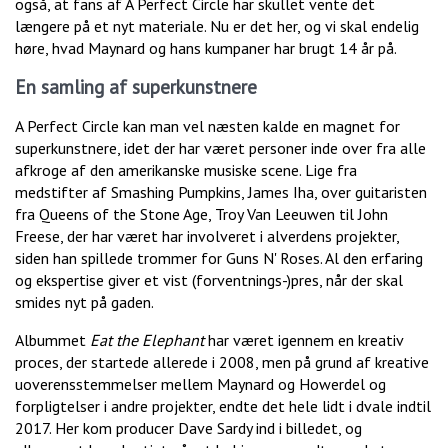
også, at fans af A Perfect Circle har skullet vente det
længere på et nyt materiale. Nu er det her, og vi skal endelig
høre, hvad Maynard og hans kumpaner har brugt 14 år på.
En samling af superkunstnere
A Perfect Circle kan man vel næsten kalde en magnet for
superkunstnere, idet der har været personer inde over fra alle
afkroge af den amerikanske musiske scene. Lige fra
medstifter af Smashing Pumpkins, James Iha, over guitaristen
fra Queens of the Stone Age, Troy Van Leeuwen til John
Freese, der har været har involveret i alverdens projekter,
siden han spillede trommer for Guns N' Roses. Al den erfaring
og ekspertise giver et vist (forventnings-)pres, når der skal
smides nyt på gaden.
Albummet
Eat the Elephant
har været igennem en kreativ
proces, der startede allerede i 2008, men på grund af kreative
uoverensstemmelser mellem Maynard og Howerdel og
forpligtelser i andre projekter, endte det hele lidt i dvale indtil
2017. Her kom producer Dave Sardy ind i billedet, og