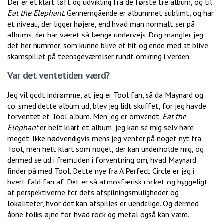
Der er et klart løft og udvikling fra de første tre album, og til
Eat the Elephant
. Gennemgående er albummet sublimt, og har
et niveau, der ligger højere, end hvad man normalt ser på
albums, der har været så længe undervejs. Dog mangler jeg
det her nummer, som kunne blive et hit og ende med at blive
skamspillet på teenageværelser rundt omkring i verden.
Var det ventetiden værd?
Jeg vil godt indrømme, at jeg er Tool fan, så da Maynard og
co. smed dette album ud, blev jeg lidt skuffet, for jeg havde
forventet et Tool album. Men jeg er omvendt.
Eat the
Elephant
er helt klart et album, jeg kan se mig selv høre
meget. Ikke nødvendigvis mens jeg venter på noget nyt fra
Tool, men helt klart som noget, der kan underholde mig, og
dermed se ud i fremtiden i forventning om, hvad Maynard
finder på med Tool. Dette nye fra A Perfect Circle er jeg i
hvert fald fan af. Det er så atmosfærisk rocket og hyggeligt
at perspektiverne for dets afspilningsmuligheder og
lokaliteter, hvor det kan afspilles er uendelige. Og dermed
åbne folks øjne for, hvad rock og metal også kan være.