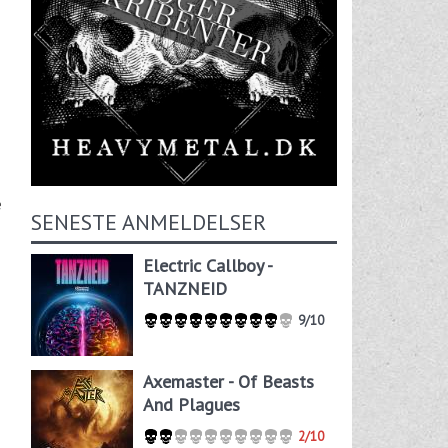
e
SENESTE ANMELDELSER
Electric Callboy -
TANZNEID
9/10
Axemaster - Of Beasts
And Plagues
2/10