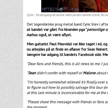
Cynic - fra dengang de kunne være på den samme scene. Nu k
Det legendariske prog metal band Cynic blev i af
at bandet var gået fra hinanden pga "
personlige o
Aarhus også, at være aflyst.
Men guitarist Paul Masvidal var ikke taget i ed, o
nu arbejdes på at finde en afløser for Sean Reiner
længere har adgang til bandets Facebook side. Me
"Dear fans and friends, this is all news to me. I
"
Sean
didn't confer with myself or
Malone
about
"I'm honestly somewhat relieved it's finally over s
to figure out how to possibly salvage this tour 
at this last minute is inconceivable for me at th
"Please share this message with friends or fans a
the moment.