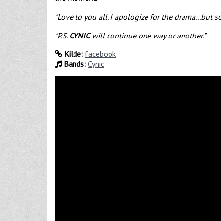
"Love to you all. I apologize for the drama...but 
"P.S.
CYNIC
will continue one way or another."
Kilde:
facebook
Bands:
Cynic