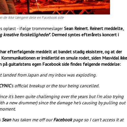
an de ikke længere dele en Facebook side
tes opløst - ifølge trommmeslager
Sean Reinert. Reinert meddelte,
g kreative forskelligheder
". Dermed syntes efterårets koncert i
g har efterfølgende meddelt at bandet stadig eksistere, og at der
t. Kommunikationen er imidlertid en smule rodet, siden Masvidal ikk
n på guitaristens egen Facebook side findes følgende meddelse:
 just landed from Japan and my inbox was exploding.
CYNIC
's official breakup or the tour being cancelled.
ince it's been quite challenging over the years but I'm also trying
(with a new drummer) since the damage he's causing by pulling out
e moment.
s
Sean
has taken me off our
Facebook
page so I can't access it at