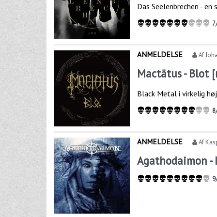
Das Seelenbrechen - en 
7
ANMELDELSE
Af
Joh
Mactätus - Blot [
Black Metal i virkelig hø
8
ANMELDELSE
Af
Kas
Agathodaimon - 
9