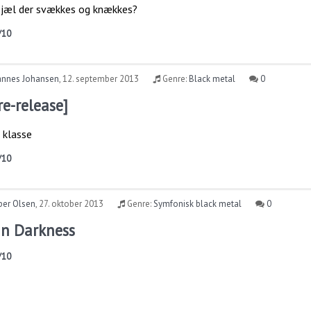
sjæl der svækkes og knækkes?
/10
annes Johansen
,
12. september 2013
Genre:
Black metal
0
re-release]
j klasse
/10
per Olsen
,
27. oktober 2013
Genre:
Symfonisk black metal
0
In Darkness
/10