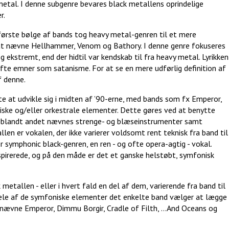
metal. I denne subgenre bevares black metallens oprindelige
r.
 første bølge af bands tog heavy metal-genren til et mere
 at nævne Hellhammer, Venom og Bathory. I denne genre fokuseres
 ekstremt, end der hidtil var kendskab til fra heavy metal. Lyrikken
fte emner som satanisme. For at se en mere udførlig definition af
f denne.
 at udvikle sig i midten af ’90-erne, med bands som fx Emperor,
ske og/eller orkestrale elementer. Dette gøres ved at benytte
der blandt andet nævnes strenge- og blæseinstrumenter samt
len er vokalen, der ikke varierer voldsomt rent teknisk fra band til
r symphonic black-genren, en ren - og ofte opera-agtig - vokal.
pirerede, og på den måde er det et ganske helstøbt, symfonisk
etallen - eller i hvert fald en del af dem, varierende fra band til
e dele af de symfoniske elementer det enkelte band vælger at lægge
t nævne Emperor, Dimmu Borgir, Cradle of Filth, …And Oceans og