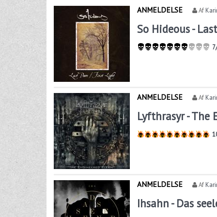
ANMELDELSE
Af
Kar
So Hideous - Last
7
ANMELDELSE
Af
Kar
Lyfthrasyr - The
1
ANMELDELSE
Af
Kar
Ihsahn - Das see