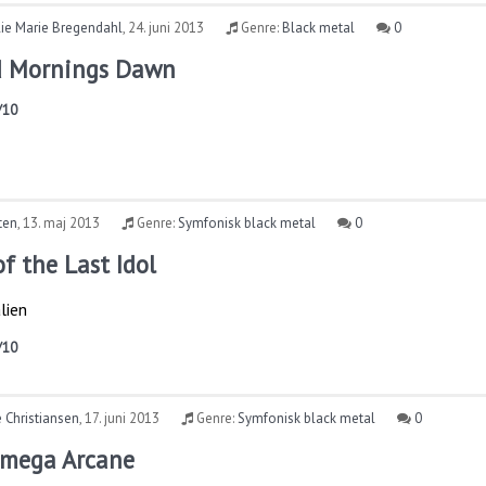
lie Marie Bregendahl
,
24. juni 2013
Genre:
Black metal
0
d Mornings Dawn
/10
ten
,
13. maj 2013
Genre:
Symfonisk black metal
0
of the Last Idol
lien
/10
 Christiansen
,
17. juni 2013
Genre:
Symfonisk black metal
0
Omega Arcane