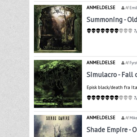
ANMELDELSE
Af
Emi
Summoning - Ol
7
ANMELDELSE
Af
Fyrs
Simulacro - Fall 
Episk black/death fra Ita
7
ANMELDELSE
Af
Mike
Shade Empire - 