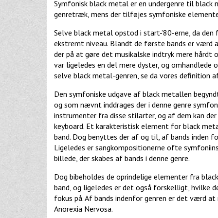
Symfonisk black metal er en undergenre til black 
genretræk, mens der tilføjes symfoniske elemente
Selve black metal opstod i start-’80-erne, da den
ekstremt niveau. Blandt de første bands er værd
der på at gøre det musikalske indtryk mere hårdt og
var ligeledes en del mere dyster, og omhandlede o
selve black metal-genren, se da vores definition a
Den symfoniske udgave af black metallen begyndte
og som nævnt inddrages der i denne genre symfoni
instrumenter fra disse stilarter, og af dem kan 
keyboard. Et karakteristisk element for black metal
band. Dog benyttes der af og til, af bands inden fo
Ligeledes er sangkompositionerne ofte symfoniins
billede, der skabes af bands i denne genre.
Dog bibeholdes de oprindelige elementer fra black m
band, og ligeledes er det også forskelligt, hvilk
fokus på. Af bands indenfor genren er det værd a
Anorexia Nervosa.