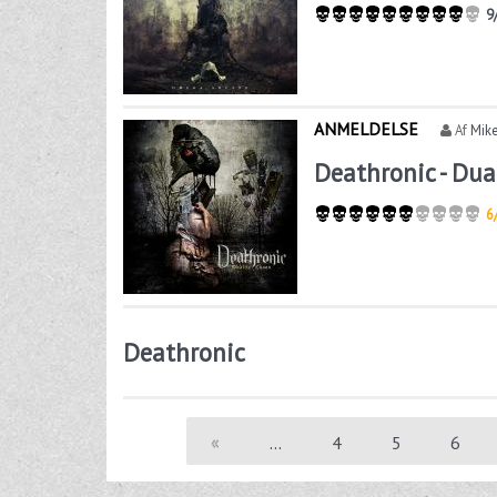
9
ANMELDELSE
Af
Mike
Deathronic - Dua
6
Deathronic
«
…
4
5
6