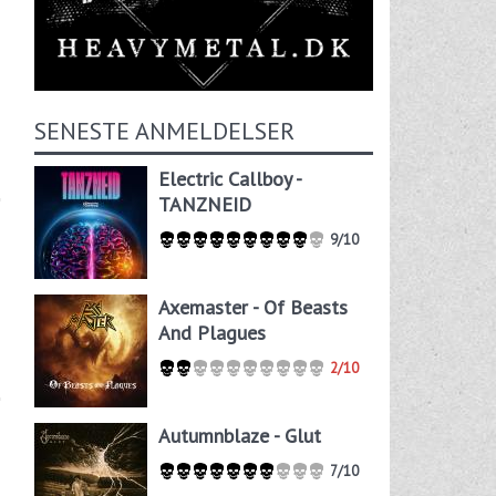
SENESTE ANMELDELSER
Electric Callboy -
TANZNEID
9/10
Axemaster - Of Beasts
And Plagues
2/10
Autumnblaze - Glut
7/10