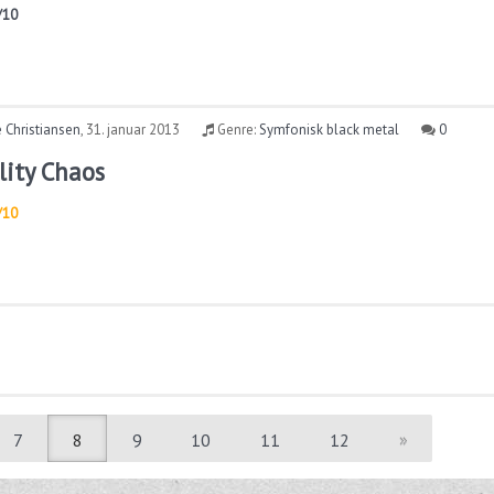
/10
 Christiansen
,
31. januar 2013
Genre:
Symfonisk black metal
0
lity Chaos
/10
7
8
9
10
11
12
»