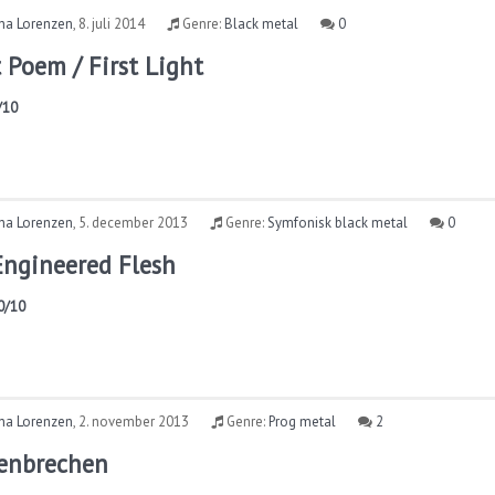
ina Lorenzen
,
8. juli 2014
Genre:
Black metal
0
 Poem / First Light
/10
ina Lorenzen
,
5. december 2013
Genre:
Symfonisk black metal
0
 Engineered Flesh
0/10
ina Lorenzen
,
2. november 2013
Genre:
Prog metal
2
lenbrechen