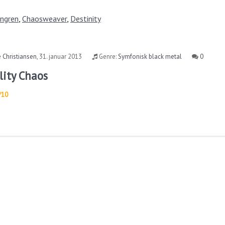
Angren
,
Chaosweaver
,
Destinity
 Christiansen
,
31. januar 2013
Genre:
Symfonisk black metal
0
lity Chaos
/10