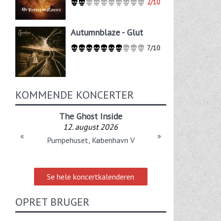
2/10
Autumnblaze - Glut
7/10
KOMMENDE KONCERTER
The Ghost Inside
12. august 2026
«
»
Pumpehuset, København V
Se hele koncertkalenderen
OPRET BRUGER