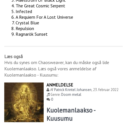
Maelstrom Of Black Light
The Great Cosmic Serpent
Infected
A Requiem For A Lost Universe
Crystal Blue
Repulsion
Ragnarök Sunset
Læs også
Hvis du synes om
Chaosweaver
, kan du måske også lide
Kuolemanlaakso
. Læs også vores anmeldelse af
Kuolemanlaakso - Kuusumu
:
ANMELDELSE
Af
Patrick Krintel Johansen
,
23. februar 2022
Genre:
Doom metal
0
Kuolemanlaakso -
Kuusumu