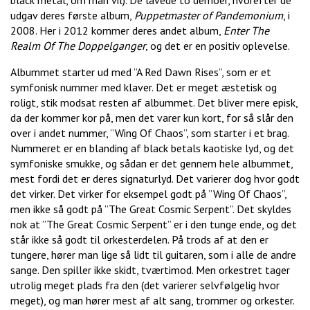
black metal, om man vil). De lavede to demoer, hvorefter de
udgav deres første album,
Puppetmaster of Pandemonium
, i
2008. Her i 2012 kommer deres andet album,
Enter The
Realm Of The Doppelganger
, og det er en positiv oplevelse.
Albummet starter ud med ”A Red Dawn Rises”, som er et
symfonisk nummer med klaver. Det er meget æstetisk og
roligt, stik modsat resten af albummet. Det bliver mere episk,
da der kommer kor på, men det varer kun kort, for så slår den
over i andet nummer, ”Wing Of Chaos”, som starter i et brag.
Nummeret er en blanding af black betals kaotiske lyd, og det
symfoniske smukke, og sådan er det gennem hele albummet,
mest fordi det er deres signaturlyd. Det varierer dog hvor godt
det virker. Det virker for eksempel godt på ”Wing Of Chaos”,
men ikke så godt på ”The Great Cosmic Serpent”. Det skyldes
nok at ”The Great Cosmic Serpent” er i den tunge ende, og det
står ikke så godt til orkesterdelen. På trods af at den er
tungere, hører man lige så lidt til guitaren, som i alle de andre
sange. Den spiller ikke skidt, tværtimod. Men orkestret tager
utrolig meget plads fra den (det varierer selvfølgelig hvor
meget), og man hører mest af alt sang, trommer og orkester.