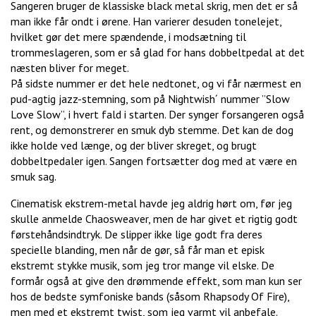
Sangeren bruger de klassiske black metal skrig, men det er så
man ikke får ondt i ørene. Han varierer desuden tonelejet,
hvilket gør det mere spændende, i modsætning til
trommeslageren, som er så glad for hans dobbeltpedal at det
næsten bliver for meget.
På sidste nummer er det hele nedtonet, og vi får nærmest en
pud-agtig jazz-stemning, som på Nightwish´ nummer ”Slow
Love Slow”, i hvert fald i starten. Der synger forsangeren også
rent, og demonstrerer en smuk dyb stemme. Det kan de dog
ikke holde ved længe, og der bliver skreget, og brugt
dobbeltpedaler igen. Sangen fortsætter dog med at være en
smuk sag.
Cinematisk ekstrem-metal havde jeg aldrig hørt om, før jeg
skulle anmelde Chaosweaver, men de har givet et rigtig godt
førstehåndsindtryk. De slipper ikke lige godt fra deres
specielle blanding, men når de gør, så får man et episk
ekstremt stykke musik, som jeg tror mange vil elske. De
formår også at give den drømmende effekt, som man kun ser
hos de bedste symfoniske bands (såsom Rhapsody Of Fire),
men med et ekstremt twist, som jeg varmt vil anbefale.